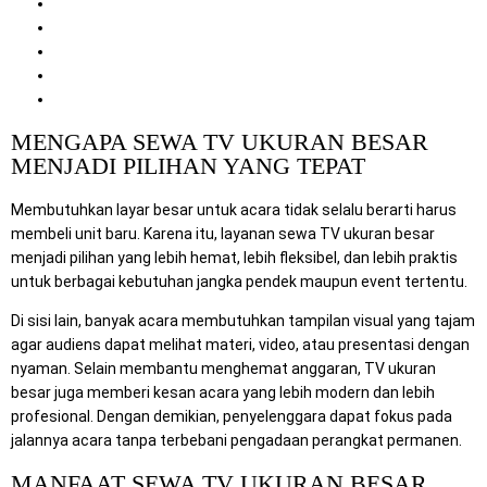
Acara yang Cocok Menggunakan TV Ukuran Besar
Tips Memilih Layanan Sewa TV yang Tepat
Mengapa Memilih Layanan Kami
Cara Pemesanan
Penutup
MENGAPA SEWA TV UKURAN BESAR
MENJADI PILIHAN YANG TEPAT
Membutuhkan layar besar untuk acara tidak selalu berarti harus
membeli unit baru. Karena itu, layanan sewa TV ukuran besar
menjadi pilihan yang lebih hemat, lebih fleksibel, dan lebih praktis
untuk berbagai kebutuhan jangka pendek maupun event tertentu.
Di sisi lain, banyak acara membutuhkan tampilan visual yang tajam
agar audiens dapat melihat materi, video, atau presentasi dengan
nyaman. Selain membantu menghemat anggaran, TV ukuran
besar juga memberi kesan acara yang lebih modern dan lebih
profesional. Dengan demikian, penyelenggara dapat fokus pada
jalannya acara tanpa terbebani pengadaan perangkat permanen.
MANFAAT SEWA TV UKURAN BESAR