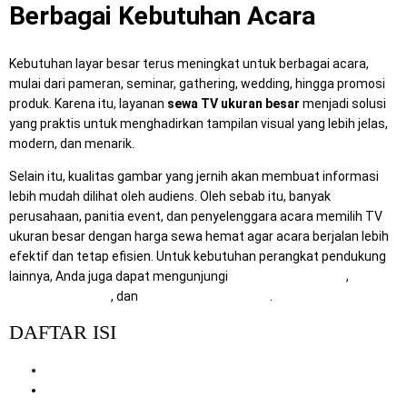
Berbagai Kebutuhan Acara
Kebutuhan layar besar terus meningkat untuk berbagai acara,
mulai dari pameran, seminar, gathering, wedding, hingga promosi
produk. Karena itu, layanan
sewa TV ukuran besar
menjadi solusi
yang praktis untuk menghadirkan tampilan visual yang lebih jelas,
modern, dan menarik.
Selain itu, kualitas gambar yang jernih akan membuat informasi
lebih mudah dilihat oleh audiens. Oleh sebab itu, banyak
perusahaan, panitia event, dan penyelenggara acara memilih TV
ukuran besar dengan harga sewa hemat agar acara berjalan lebih
efektif dan tetap efisien. Untuk kebutuhan perangkat pendukung
lainnya, Anda juga dapat mengunjungi
RentalSewaTV.com
,
MitraComputer.id
, dan
Mitra Berkah Pratama
.
DAFTAR ISI
Mengapa Sewa TV Ukuran Besar Menjadi Pilihan yang Tepat
Manfaat Sewa TV Ukuran Besar dengan Gambar Jernih