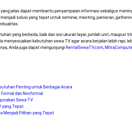
l yang jelas dapat membantu penyampaian informasi sekaligus mening
menjadi solusi yang tepat untuk seminar, meeting, pameran, gathering
rkualitas.
utuhan yang berbeda, baik dari sisi ukuran layar, jumlah unit, maupun ti
enyesuaikan kebutuhan sewa TV agar acara berjalan lebih rapi, lebih
nnya, Anda juga dapat mengunjungi
RentalSewaTV.com
,
MitraComputer
utuhan Penting untuk Berbagai Acara
 Formal dan Nonformal
ggunakan Sewa TV
V yang Tepat
 Menjadi Pilihan yang Tepat