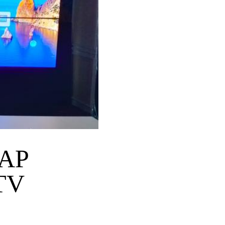
AP
TV