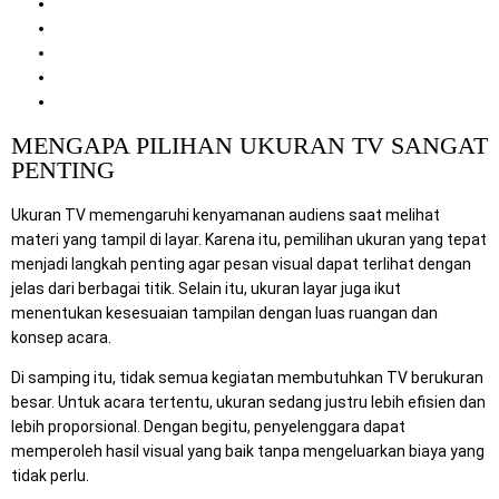
Jenis Acara yang Cocok Menggunakan TV Berbagai Ukuran
Tips Memilih Ukuran TV yang Tepat
Keunggulan Mitra Berkah Pratama
Artikel Terkait di Website
Kesimpulan
MENGAPA PILIHAN UKURAN TV SANGAT
PENTING
Ukuran TV memengaruhi kenyamanan audiens saat melihat
materi yang tampil di layar. Karena itu, pemilihan ukuran yang tepat
menjadi langkah penting agar pesan visual dapat terlihat dengan
jelas dari berbagai titik. Selain itu, ukuran layar juga ikut
menentukan kesesuaian tampilan dengan luas ruangan dan
konsep acara.
Di samping itu, tidak semua kegiatan membutuhkan TV berukuran
besar. Untuk acara tertentu, ukuran sedang justru lebih efisien dan
lebih proporsional. Dengan begitu, penyelenggara dapat
memperoleh hasil visual yang baik tanpa mengeluarkan biaya yang
tidak perlu.