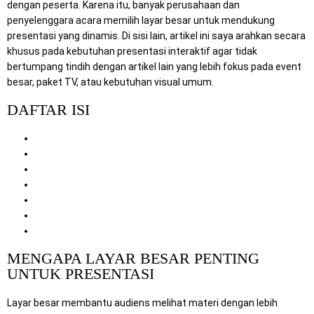
dengan peserta. Karena itu, banyak perusahaan dan
penyelenggara acara memilih layar besar untuk mendukung
presentasi yang dinamis. Di sisi lain, artikel ini saya arahkan secara
khusus pada kebutuhan presentasi interaktif agar tidak
bertumpang tindih dengan artikel lain yang lebih fokus pada event
besar, paket TV, atau kebutuhan visual umum.
DAFTAR ISI
Mengapa Layar Besar Penting untuk Presentasi
Manfaat TV Besar untuk Presentasi Interaktif
Jenis Kegiatan yang Cocok Menggunakan TV Ukuran Besar
Tips Memilih TV untuk Presentasi yang Lebih Efektif
Keunggulan Mitra Berkah Pratama
Artikel Terkait di Website
Kesimpulan
MENGAPA LAYAR BESAR PENTING
UNTUK PRESENTASI
Layar besar membantu audiens melihat materi dengan lebih