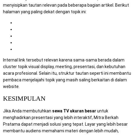
menyisipkan tautan relevan pada beberapa bagian artikel. Berikut
halaman yang paling dekat dengan topik ini:
Sewa TV Surabaya
Event Lebih Modern dengan Layanan Sewa TV
Sewa TV Meeting Full HD 4K
Sewa TV Touchscreen
Sewa TV Surabaya untuk Berbagai Acara
Internal link tersebut relevan karena sama-sama berada dalam
cluster topik visual display, meeting, presentasi, dan kebutuhan
acara profesional. Selain itu, struktur tautan seperti ini membantu
pembaca menjelajahi topik yang masih saling berkaitan di dalam
website.
KESIMPULAN
Jika Anda membutuhkan
sewa TV ukuran besar
untuk
menghadirkan presentasi yang lebih interaktif, Mitra Berkah
Pratama dapat menjadi solusi yang tepat. Layar yang lebih besar
membantu audiens memahami materi dengan lebih mudah,