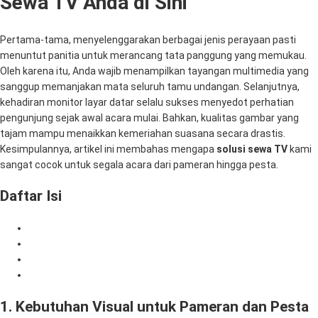
Sewa TV Anda di Sini
Pertama-tama, menyelenggarakan berbagai jenis perayaan pasti
menuntut panitia untuk merancang tata panggung yang memukau.
Oleh karena itu, Anda wajib menampilkan tayangan multimedia yang
sanggup memanjakan mata seluruh tamu undangan. Selanjutnya,
kehadiran monitor layar datar selalu sukses menyedot perhatian
pengunjung sejak awal acara mulai. Bahkan, kualitas gambar yang
tajam mampu menaikkan kemeriahan suasana secara drastis.
Kesimpulannya, artikel ini membahas mengapa
solusi sewa TV
kami
sangat cocok untuk segala acara dari pameran hingga pesta.
Daftar Isi
1. Kebutuhan Visual untuk Pameran dan Pesta
2. Solusi Sewa TV Paling Praktis dan Cerdas
3. Dukungan Perangkat Komputer Super Cepat
4. Kenapa Memilih Mitra Berkah Pratama?
1. Kebutuhan Visual untuk Pameran dan Pesta