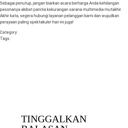
Sebagai penutup, jangan biarkan acara berharga Anda kehilangan
pesonanya akibat panitia kekurangan sarana multimedia mutakhir.
Akhir kata, segera hubungi layanan pelanggan kami dan wujudkan
perayaan paling spektakuler hari ini juga!
Category :
Uncategorized
Tags :
penyedia sewa tv
pusat sewa tv terdekat
rental tv led
pasuruan
rental tv sidoarjo
rental tv surabaya
sewa smart tv
sewa tv
sewa tv gresik
sewa tv layar lebar
sewa tv led gresik
sewa tv led
surabaya
sewa tv malang
sewa tv surabaya
sewa untuk pameran
sewa untuk pesta
vendor event surabaya
Previous
Next
Penyelenggara Acara di
SEWA TV DI MITRA BERKAH
Surabaya? Sewa TV Murah &
PRATAMA: LAYAR LEBAR
Lengkap di Mitra Berkah
UNTUK SEGALA KEBUTUHAN
Pratama!
TINGGALKAN