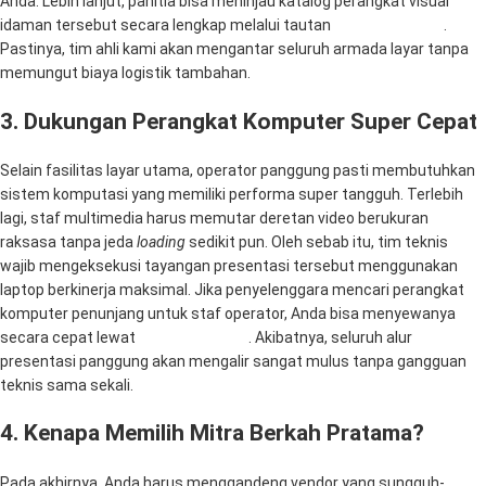
Anda. Lebih lanjut, panitia bisa meninjau katalog perangkat visual
idaman tersebut secara lengkap melalui tautan
Rental Sewa TV
.
Pastinya, tim ahli kami akan mengantar seluruh armada layar tanpa
memungut biaya logistik tambahan.
3. Dukungan Perangkat Komputer Super Cepat
Selain fasilitas layar utama, operator panggung pasti membutuhkan
sistem komputasi yang memiliki performa super tangguh. Terlebih
lagi, staf multimedia harus memutar deretan video berukuran
raksasa tanpa jeda
loading
sedikit pun. Oleh sebab itu, tim teknis
wajib mengeksekusi tayangan presentasi tersebut menggunakan
laptop berkinerja maksimal. Jika penyelenggara mencari perangkat
komputer penunjang untuk staf operator, Anda bisa menyewanya
secara cepat lewat
Mitra Computer
. Akibatnya, seluruh alur
presentasi panggung akan mengalir sangat mulus tanpa gangguan
teknis sama sekali.
4. Kenapa Memilih Mitra Berkah Pratama?
Pada akhirnya, Anda harus menggandeng vendor yang sungguh-