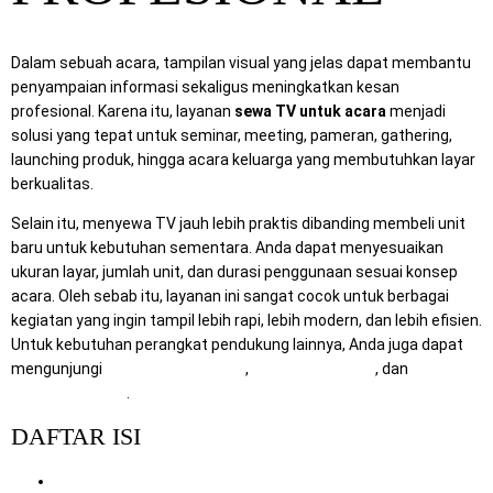
Dalam sebuah acara, tampilan visual yang jelas dapat membantu
penyampaian informasi sekaligus meningkatkan kesan
profesional. Karena itu, layanan
sewa TV untuk acara
menjadi
solusi yang tepat untuk seminar, meeting, pameran, gathering,
launching produk, hingga acara keluarga yang membutuhkan layar
berkualitas.
Selain itu, menyewa TV jauh lebih praktis dibanding membeli unit
baru untuk kebutuhan sementara. Anda dapat menyesuaikan
ukuran layar, jumlah unit, dan durasi penggunaan sesuai konsep
acara. Oleh sebab itu, layanan ini sangat cocok untuk berbagai
kegiatan yang ingin tampil lebih rapi, lebih modern, dan lebih efisien.
Untuk kebutuhan perangkat pendukung lainnya, Anda juga dapat
mengunjungi
RentalSewaTV.com
,
MitraComputer.id
, dan
Mitra
Berkah Pratama
.
DAFTAR ISI
Mengapa Sewa TV Menjadi Pilihan Tepat untuk Berbagai