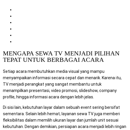
Acara
Manfaat Sewa TV untuk Kebutuhan Event
Jenis Acara yang Cocok Menggunakan Sewa TV
Tips Memilih Layanan Sewa TV untuk Acara
Mengapa Memilih Layanan Kami
Cara Pemesanan
Penutup
MENGAPA SEWA TV MENJADI PILIHAN
TEPAT UNTUK BERBAGAI ACARA
Setiap acara membutuhkan media visual yang mampu
menyampaikan informasi secara cepat dan menarik. Karena itu,
TV menjadi perangkat yang sangat membantu untuk
menampilkan presentasi, video promosi, slideshow, company
profile, hingga informasi acara dengan lebih jelas.
Di sisi lain, kebutuhan layar dalam sebuah event sering bersifat
sementara. Selain lebih hemat, layanan sewa TV juga memberi
fleksibilitas dalam memilih ukuran layar dan jumlah unit sesuai
kebutuhan. Dengan demikian, persiapan acara menjadi lebih ringan