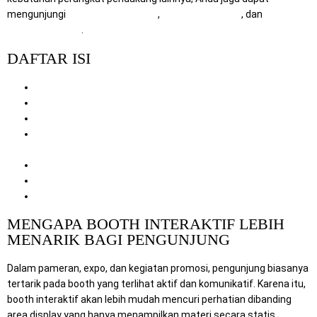
mengunjungi
RentalSewaTV.com
,
MitraComputer.id
, dan
Mitra
Berkah Pratama
.
DAFTAR ISI
Mengapa Booth Interaktif Lebih Menarik bagi Pengunjung
Manfaat Booth Interaktif untuk Promosi dan Branding
Elemen yang Membuat Booth Terlihat Lebih Interaktif
Tips Menyiapkan Booth yang Lebih Interaktif dan
Profesional
Mengapa Memilih Layanan Kami
Cara Pemesanan
Penutup
MENGAPA BOOTH INTERAKTIF LEBIH
MENARIK BAGI PENGUNJUNG
Dalam pameran, expo, dan kegiatan promosi, pengunjung biasanya
tertarik pada booth yang terlihat aktif dan komunikatif. Karena itu,
booth interaktif akan lebih mudah mencuri perhatian dibanding
area display yang hanya menampilkan materi secara statis.