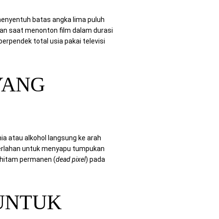
menyentuh batas angka lima puluh
man saat menonton film dalam durasi
erpendek total usia pakai televisi
YANG
a atau alkohol langsung ke arah
 perlahan untuk menyapu tumpukan
k hitam permanen (
dead pixel
) pada
 UNTUK