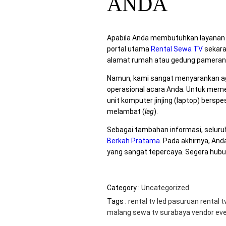
ANDA
Apabila Anda membutuhkan layanan p
portal utama
Rental Sewa TV
sekara
alamat rumah atau gedung pameran
Namun, kami sangat menyarankan ag
operasional acara Anda. Untuk meme
unit komputer jinjing (laptop) bers
melambat (
lag
).
Sebagai tambahan informasi, seluruh 
Berkah Pratama
. Pada akhirnya, An
yang sangat tepercaya. Segera hubung
Category :
Uncategorized
Tags :
rental tv led pasuruan
rental t
malang
sewa tv surabaya
vendor ev