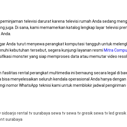
eminjaman televisi darurat karena televisi rumah Anda sedang mengal
ng juga. Di sana, kami memamerkan katalog lengkap layar televisi pr
 Anda.
ar Anda turut menyewa perangkat komputasi tangguh untuk melengk
nuhi kebutuhan tersebut, segera kunjungi layanan resmi
Mitra Compu
pesifikasi monster yang siap memproses data atau memutar video reso
fasilitas rental perangkat multimedia ini bernaung secara legal di b
da bisa menyelesaikan seluruh kendala operasional Anda hanya denga
i nomor WhatsApp teknisi kami untuk memblokir jadwal pengiriman unit
v sidoarjo
rental tv surabaya
sewa tv
sewa tv gresik
sewa tv led gresik
ent surabaya