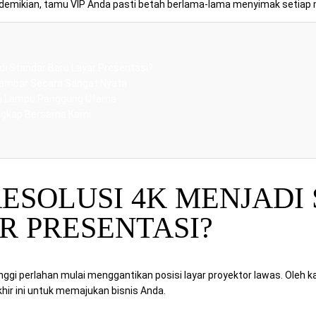
mikian, tamu VIP Anda pasti betah berlama-lama menyimak setiap ma
i Standar Baru Layar Presentasi?
Gambar Secara Sangat Nyata
ya Lampu Panggung Utama
engkap Bersama Kami
ESOLUSI 4K MENJADI
R PRESENTASI?
tinggi perlahan mulai menggantikan posisi layar proyektor lawas. Oleh k
r ini untuk memajukan bisnis Anda.