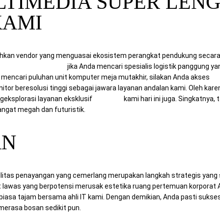
LTIMEDIA SUPER LEN
KAMI
kan vendor yang menguasai ekosistem perangkat pendukung secara m
itra Berkah Pratama
jika Anda mencari spesialis logistik panggung y
 mencari puluhan unit komputer meja mutakhir, silakan Anda akses
Mi
or beresolusi tinggi sebagai jawara layanan andalan kami. Oleh karen
ksplorasi layanan eksklusif
Sewa TV
kami hari ini juga. Singkatnya, 
gat megah dan futuristik.
AN
silitas penayangan yang cemerlang merupakan langkah strategis yan
 lawas yang berpotensi merusak estetika ruang pertemuan korporat 
r biasa tajam bersama ahli IT kami. Dengan demikian, Anda pasti suk
merasa bosan sedikit pun.