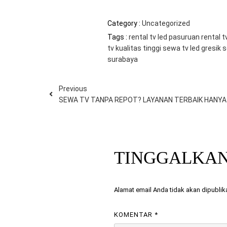
Category :
Uncategorized
Tags :
rental tv led pasuruan
rental t
tv kualitas tinggi
sewa tv led gresik
s
surabaya
Previous
SEWA TV TANPA REPOT? LAYANAN TERBAIK HANYA
TINGGALKA
Alamat email Anda tidak akan dipublik
KOMENTAR
*