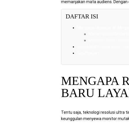
memanjakan mata audiens. Dengan de
DAFTAR ISI
Mengapa Resolusi 4K Menjad
Menampilkan Detail 
Melawan Silau Caha
Solusi Multimedia Super L
Kesimpulan
MENGAPA R
BARU LAYA
Tentu saja, teknologi resolusi ultra 
keunggulan menyewa monitor mutakhi