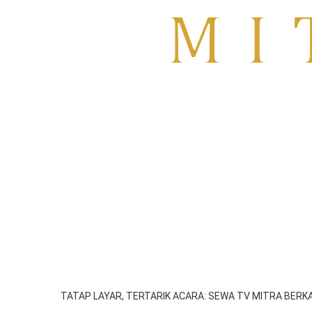
Sewa TV Surabaya
HOME
About
Blog
SIDOARJO
GRESIK
SEWA TV MOJOKER
TATAP LAYAR, TERTARIK ACARA: SEWA TV MITRA BER
emil
Juli 29, 2025
1:57 am