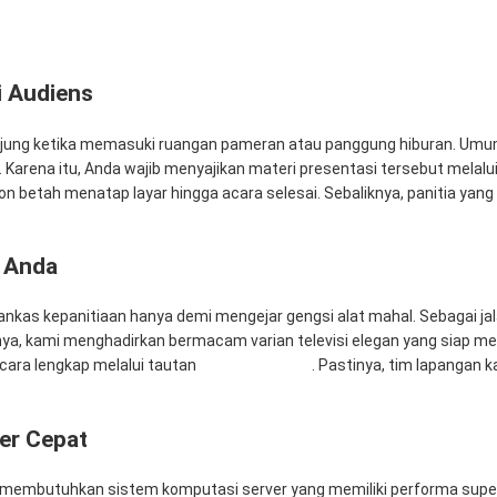
i Audiens
gunjung ketika memasuki ruangan pameran atau panggung hiburan. Um
 Karena itu, Anda wajib menyajikan materi presentasi tersebut melalui 
etah menatap layar hingga acara selesai. Sebaliknya, panitia ya
t Anda
nkas kepanitiaan hanya demi mengejar gengsi alat mahal. Sebagai jal
nya, kami menghadirkan bermacam varian televisi elegan yang siap me
ecara lengkap melalui tautan
Rental Sewa TV
. Pastinya, tim lapangan 
er Cepat
i membutuhkan sistem komputasi server yang memiliki performa super