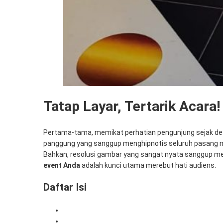
Tatap Layar, Tertarik Acara!
Pertama-tama, memikat perhatian pengunjung sejak detik
panggung yang sanggup menghipnotis seluruh pasang ma
Bahkan, resolusi gambar yang sangat nyata sanggup men
event Anda
adalah kunci utama merebut hati audiens.
Daftar Isi
1. Kekuatan Visual untuk Memikat Hati Audiens
2. Solusi Praktis Sewa TV untuk Event Anda