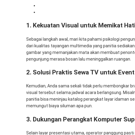
3. Dukungan Perangkat Komputer Super Cepat
4. Kenapa Mempercayakan Visual Pada Kami?
1. Kekuatan Visual untuk Memikat Hat
Sebagai langkah awal, mari kita pahami psikologi pen
dari kualitas tayangan multimedia yang panitia sediakan.
gambar yang memanjakan mata akan membuat penonton b
pengunjung merasa bosan lalu meninggalkan ruangan.
2. Solusi Praktis Sewa TV untuk Even
Kemudian, Anda sama sekali tidak perlu membongkar bra
visual tersebut selama jadwal acara berlangsung. Misal
panitia bisa meninjau katalog perangkat layar idaman s
memungut biaya siluman apa pun.
3. Dukungan Perangkat Komputer Sup
Selain layar presentasi utama, operator panggung past