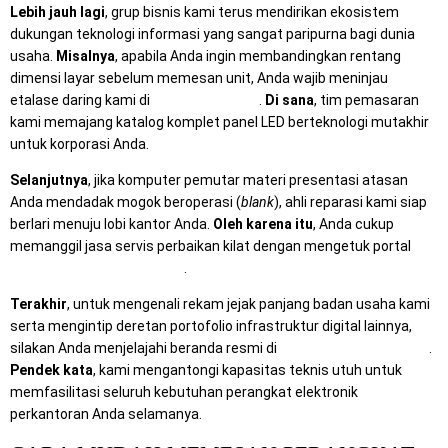
Lebih jauh lagi
, grup bisnis kami terus mendirikan ekosistem
dukungan teknologi informasi yang sangat paripurna bagi dunia
usaha.
Misalnya
, apabila Anda ingin membandingkan rentang
dimensi layar sebelum memesan unit, Anda wajib meninjau
etalase daring kami di
Rental Sewa TV
.
Di sana
, tim pemasaran
kami memajang katalog komplet panel LED berteknologi mutakhir
untuk korporasi Anda.
Selanjutnya
, jika komputer pemutar materi presentasi atasan
Anda mendadak mogok beroperasi (
blank
), ahli reparasi kami siap
berlari menuju lobi kantor Anda.
Oleh karena itu
, Anda cukup
memanggil jasa servis perbaikan kilat dengan mengetuk portal
Mitra Computer Surabaya
.
Terakhir
, untuk mengenali rekam jejak panjang badan usaha kami
serta mengintip deretan portofolio infrastruktur digital lainnya,
silakan Anda menjelajahi beranda resmi di
Mitra Berkah Pratama
.
Pendek kata
, kami mengantongi kapasitas teknis utuh untuk
memfasilitasi seluruh kebutuhan perangkat elektronik
perkantoran Anda selamanya.