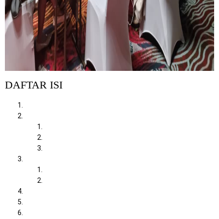
DAFTAR ISI
Tantangan Presentasi Visual di Perusahaan Modern
Keunggulan Rental TV LED Terkini sebagai Solusi Korporat
1. Resolusi Layar Super Tajam Memikat Klien
2. Fleksibilitas Fitur Nirkabel (Wireless)
3. Efisiensi Anggaran Operasional (Opex)
Layanan Eksklusif Mitra Berkah Pratama bagi B2B
Gratis Peminjaman Standing Bracket Kokoh
Dukungan Teknisi IT Purnawaktu
Ekosistem Layanan Teknologi Informasi Terpadu
Cara Mudah Memesan Perangkat Visual Perusahaan
Kesimpulan