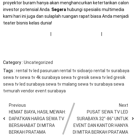
proyektor buram hanya akan menghancurkan ketertarikan calon
investor potensial Anda.
Segera
hubungi spesialis multimedia
kami hari ini juga dan sulaplah ruangan rapat biasa Anda menjadi
teater bisnis kelas dunia!
📺 Booking TV Korporat
|
🔧 Servis Laptop Kantor
|
📞 Hubungi
Konsultan B2B
Category :
Uncategorized
Tags :
rental tv led pasuruan
rental tv sidoarjo
rental tv surabaya
sewa tv
sewa tv 4k surabaya
sewa tv gresik
sewa tv led gresik
sewa tv led surabaya
sewa tv malang
sewa tv surabaya
sewa
tvmurah
vendor event surabaya
Previous
Next
HEMAT BIAYA, HASIL MEWAH:
PUSAT SEWA TV LED
DAPATKAN HARGA SEWA TV
SURABAYA 32″-86″ UNTUK
BERSAHABAT DI MITRA
EVENT DAN KANTOR HANYA
BERKAH PRATAMA
DI MITRA BERKAH PRATAMA