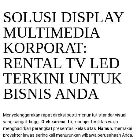
SOLUSI DISPLAY
MULTIMEDIA
KORPORAT:
RENTAL TV LED
TERKINI UNTUK
BISNIS ANDA
Menyelenggarakan rapat direksi pasti menuntut standar visual
yang sangat tinggi.
Oleh karena itu
, manajer fasilitas wajib
menghadirkan perangkat presentasi kelas atas.
Namun
, memakai
proyektor lawas sering kali menurunkan wibawa perusahaan Anda.