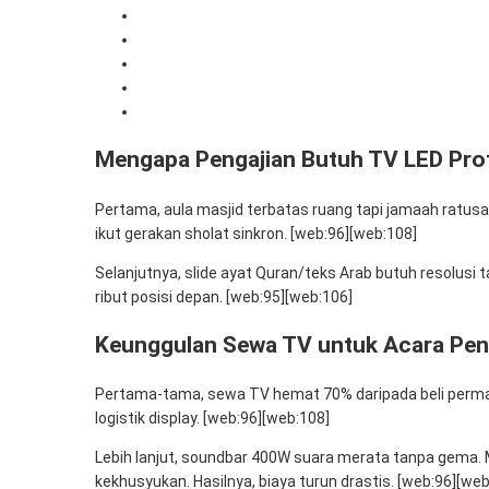
2. Keunggulan Sewa TV untuk Acara Pengajian
3. Setup Multi TV untuk Ribuan Jamaah
4. Layanan Mitra Berkah Pratama Pengajian
5. Tips Pemesanan Sewa TV Pengajian
6. Kesimpulan
Mengapa Pengajian Butuh TV LED Pro
Pertama, aula masjid terbatas ruang tapi jamaah ratusan
ikut gerakan sholat sinkron. [web:96][web:108]
Selanjutnya, slide ayat Quran/teks Arab butuh resolusi t
ribut posisi depan. [web:95][web:106]
Keunggulan Sewa TV untuk Acara Pen
Pertama-tama, sewa TV hemat 70% daripada beli permanen. 
logistik display. [web:96][web:108]
Lebih lanjut, soundbar 400W suara merata tanpa gema. 
kekhusyukan. Hasilnya, biaya turun drastis. [web:96][web