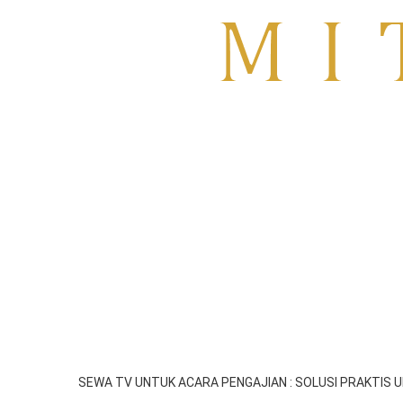
Sewa TV Surabaya
HOME
About
Blog
SIDOARJO
GRESIK
SEWA TV MOJOKER
SEWA TV UNTUK ACARA PENGAJIAN : SOLUSI PRAKTIS 
emil
Mei 22, 2025
2:06 am