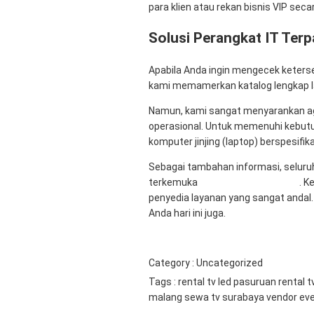
para klien atau rekan bisnis VIP sec
Solusi Perangkat IT Ter
Apabila Anda ingin mengecek ketersedia
kami memamerkan katalog lengkap la
Namun, kami sangat menyarankan ag
operasional. Untuk memenuhi kebutu
komputer jinjing (laptop) berspesif
Sebagai tambahan informasi, seluruh
terkemuka
Mitra Berkah Pratama
. K
penyedia layanan yang sangat andal.
Anda hari ini juga.
Category :
Uncategorized
Tags :
rental tv led pasuruan
rental t
malang
sewa tv surabaya
vendor ev