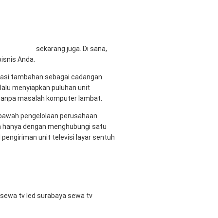
al Sewa TV
sekarang juga. Di sana,
isnis Anda.
tasi tambahan sebagai cadangan
elalu menyiapkan puluhan unit
u tanpa masalah komputer lambat.
di bawah pengelolaan perusahaan
da hanya dengan menghubungi satu
engiriman unit televisi layar sentuh
sewa tv led surabaya
sewa tv