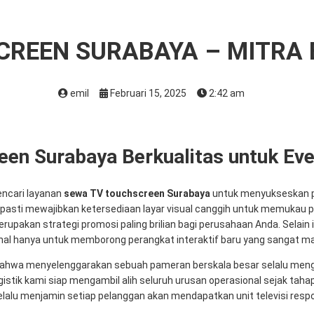
CREEN SURABAYA – MITRA
emil
Februari 15, 2025
2:42 am
en Surabaya Berkualitas untuk Ev
ncari layanan
sewa TV touchscreen Surabaya
untuk menyukseskan pa
a pasti mewajibkan ketersediaan layar visual canggih untuk memukau 
rupakan strategi promosi paling brilian bagi perusahaan Anda. Selain it
l hanya untuk memborong perangkat interaktif baru yang sangat ma
 bahwa menyelenggarakan sebuah pameran berskala besar selalu men
ogistik kami siap mengambil alih seluruh urusan operasional sejak tah
selalu menjamin setiap pelanggan akan mendapatkan unit televisi re