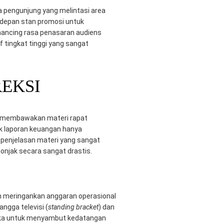
a pengunjung yang melintasi area
 depan stan promosi untuk
emancing rasa penasaran audiens
f tingkat tinggi yang sangat
REKSI
t membawakan materi rapat
k laporan keuangan hanya
 penjelasan materi yang sangat
lonjak secara sangat drastis.
dan meringankan anggaran operasional
ngga televisi (
standing bracket
) dan
ereka untuk menyambut kedatangan