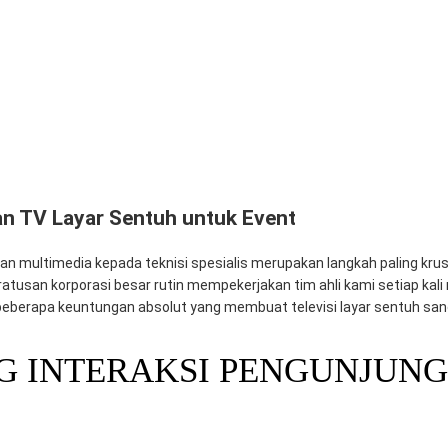
ayar Sentuh untuk Event
 Pengunjung Stan Pameran
si Rapat Direksi
Pratama
untuk Anda
 TV Layar Sentuh untuk Event
multimedia kepada teknisi spesialis merupakan langkah paling krus
ratusan korporasi besar rutin mempekerjakan tim ahli kami setiap ka
ah beberapa keuntungan absolut yang membuat televisi layar sentuh sa
G INTERAKSI PENGUNJUNG