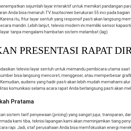
 menempatkan sejumlah layar interaktif untuk memikat pandangan par
aran Anda bisa menaruh TV
touchscreen
berukuran 55 inci pada bagian
Karena itu, fitur layar sentuh yang responsif pasti akan langsung m
ra mandiri. Lebih lanjut, televisi modern ini memiliki sensor kapasiti
layar tanpa mengalami hambatan sistem melambat (
lag
).
AN PRESENTASI RAPAT DI
ndasikan televisi layar sentuh untuk memandu pembicara utama saa
sumber bisa langsung mencoret, menggeser, atau memperbesar grafi
Kemudian, audiens yang hadir pasti akan lebih mudah memahami alur
ualitas komunikasi selama acara rapat Anda berlangsung pasti akan me
rkah Pratama
kan sistem tarif penyewaan (
pricing
) yang sangat jujur, transparan, 
rmada kami tiba, teknisi lapangan kami akan meminjamkan tiang penya
 secara rapi. Jadi, staf perusahaan Anda bisa memfokuskan energi m