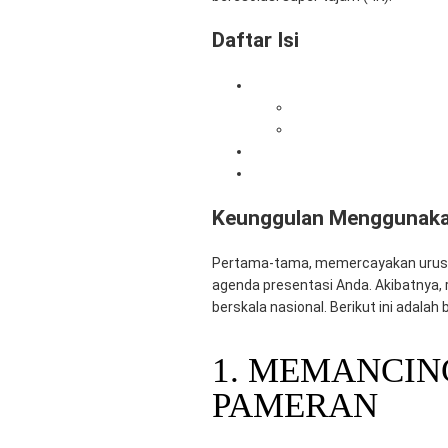
Daftar Isi
Keunggulan Menggunakan TV L
1. Memancing Interaksi
2. Memudahkan Presenta
Alasan Memilih Mitra Berkah 
Solusi Perangkat IT Terpadu 
Keunggulan Menggunakan
Pertama-tama, memercayakan urusan 
agenda presentasi Anda. Akibatnya, 
berskala nasional. Berikut ini adal
1. MEMANCIN
PAMERAN