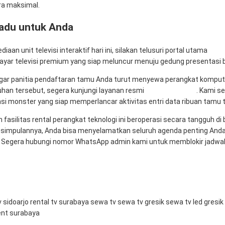
ara maksimal.
padu untuk Anda
an unit televisi interaktif hari ini, silakan telusuri portal utama
Rent
yar televisi premium yang siap meluncur menuju gedung presentasi b
ar panitia pendaftaran tamu Anda turut menyewa perangkat kompu
han tersebut, segera kunjungi layanan resmi
Mitra Computer
. Kami s
ikasi monster yang siap memperlancar aktivitas entri data ribuan tam
 fasilitas rental perangkat teknologi ini beroperasi secara tangguh 
esimpulannya, Anda bisa menyelamatkan seluruh agenda penting An
 Segera hubungi nomor WhatsApp admin kami untuk memblokir jadwal p
v sidoarjo
rental tv surabaya
sewa tv
sewa tv gresik
sewa tv led gresik
ent surabaya