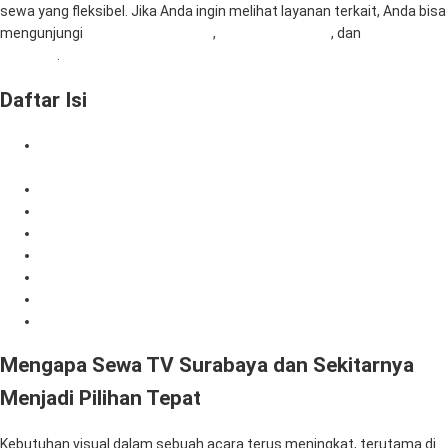
sewa yang fleksibel. Jika Anda ingin melihat layanan terkait, Anda bisa
mengunjungi
RentalSewaTV.com
,
MitraComputer.id
, dan
Mitra Berkah
Pratama
.
Daftar Isi
Mengapa Sewa TV Surabaya dan Sekitarnya Menjadi Pilihan
Tepat
Keuntungan Menggunakan Layanan Sewa TV
Sewa TV Cocok untuk Berbagai Acara
Jangkauan Layanan Surabaya dan Sekitarnya
Tips Memilih Vendor Sewa TV
Mengapa Memilih Mitra Berkah Pratama
Cara Pemesanan Sewa TV
Penutup
Mengapa Sewa TV Surabaya dan Sekitarnya
Menjadi Pilihan Tepat
Kebutuhan visual dalam sebuah acara terus meningkat, terutama di