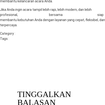
membantu kelancaran acara Anda.
Jika Anda ingin acara tampil lebih rapi, lebih modern, dan lebih
profesional,
RentalSewaTV.com
bersama
Mitra Berkah Pratama
siap
membantu kebutuhan Anda dengan layanan yang cepat, fleksibel, dan
terpercaya.
Category :
Uncategorized
Tags :
rental tv led pasuruan
rental tv sidoarjo
rental tv surabaya
sewa tv
sewa tv gresik
sewa tv led surabaya
sewa tv malang
sewa tv
mojokerto
sewa tv surabaya
Previous
Next
TIPS MERAWAT TV LED AGAR
SEWA TV SURABAYA MITRA
TIDAK CEPAT RUSAK, BUKAN
BERKAH PRATAMA : SOLUSI
HANYA SEKEDAR SERING DI
VISUAL UNTUK BERBAGAI
BERSIHKAN
ACARA
TINGGALKAN
BALASAN