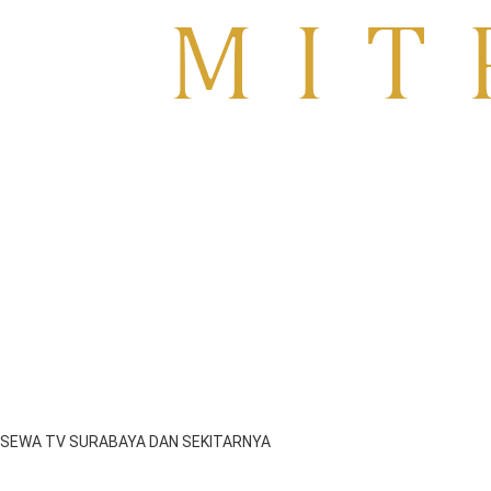
Sewa TV Surabaya
SEWA TV SURABAYA DAN SEKITARNYA
emil
Januari 17, 2025
2:15 am