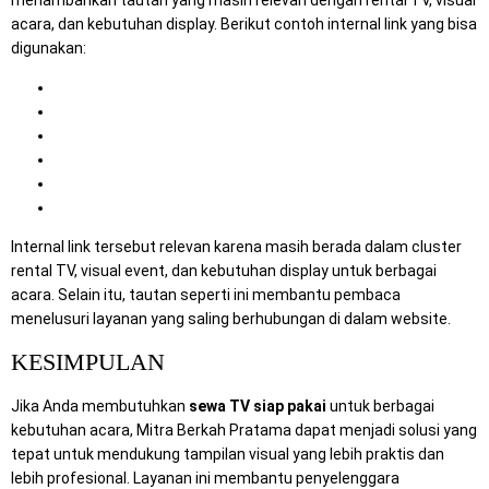
acara, dan kebutuhan display. Berikut contoh internal link yang bisa
digunakan:
Sewa TV Surabaya
About Sewa TV Surabaya
Sewa TV untuk Event Corporate agar Acara Lebih Mewah
Sewa TV Touchscreen dengan Layanan Prima
Update Teknologi Visual Anda dengan Sewa TV
Paket Sewa TV Lengkap untuk Berbagai Acara
Internal link tersebut relevan karena masih berada dalam cluster
rental TV, visual event, dan kebutuhan display untuk berbagai
acara. Selain itu, tautan seperti ini membantu pembaca
menelusuri layanan yang saling berhubungan di dalam website.
KESIMPULAN
Jika Anda membutuhkan
sewa TV siap pakai
untuk berbagai
kebutuhan acara, Mitra Berkah Pratama dapat menjadi solusi yang
tepat untuk mendukung tampilan visual yang lebih praktis dan
lebih profesional. Layanan ini membantu penyelenggara