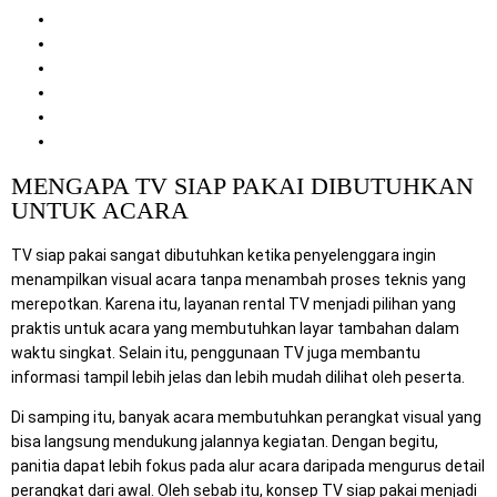
Jenis Acara yang Cocok Menggunakan TV Rental
Keunggulan Unit TV Siap Pakai
Tips Memilih Layanan Sewa TV
Keunggulan Mitra Berkah Pratama
Artikel dan Halaman Terkait
Kesimpulan
MENGAPA TV SIAP PAKAI DIBUTUHKAN
UNTUK ACARA
TV siap pakai sangat dibutuhkan ketika penyelenggara ingin
menampilkan visual acara tanpa menambah proses teknis yang
merepotkan. Karena itu, layanan rental TV menjadi pilihan yang
praktis untuk acara yang membutuhkan layar tambahan dalam
waktu singkat. Selain itu, penggunaan TV juga membantu
informasi tampil lebih jelas dan lebih mudah dilihat oleh peserta.
Di samping itu, banyak acara membutuhkan perangkat visual yang
bisa langsung mendukung jalannya kegiatan. Dengan begitu,
panitia dapat lebih fokus pada alur acara daripada mengurus detail
perangkat dari awal. Oleh sebab itu, konsep TV siap pakai menjadi