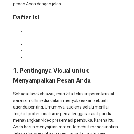
pesan Anda dengan jelas.
Daftar Isi
1. Pentingnya Visual untuk Menyampaikan Pesan
Anda
2. Solusi Sewa TV Paling Praktis dan Cerdas
3. Dukungan Perangkat Komputer Super Cepat
4. Kenapa Memilih Mitra Berkah Pratama?
1. Pentingnya Visual untuk
Menyampaikan Pesan Anda
Sebagai langkah awal, mari kita telusuri peran krusial
sarana multimedia dalam menyukseskan sebuah
agenda penting. Umumnya, audiens selalu menilai
tingkat profesionalisme penyelenggara saat panitia
menayangkan video presentasi pembuka. Karena itu,
Anda harus menyajikan materi tersebut menggunakan
televisi berspesifikasi super canggih. Tentu saja,