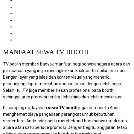
Kebutuhan Event yang Cocok Menggunakan TV Booth
Fungsi TV Booth dalam Area Promosi
Keunggulan Mitra Berkah Pratama
Layanan Pendukung yang Kami Sediakan
Cara Pesan Sewa TV Booth
Layanan Lainnya untuk Kebutuhan Event dan Perusahaan
Kesimpulan
MANFAAT SEWA TV BOOTH
TV booth memberi banyak manfaat bagi penyelenggara acara dan
perusahaan yang ingin meningkatkan kualitas tampilan promosi.
Dengan layar yang jelas dan konten visual yang menarik,
pengunjung dapat memahami pesan brand dengan lebih cepat.
Selain itu, TV juga memberi kesan profesional pada booth,
sehingga area promosi terlihat lebih siap dan lebih meyakinkan.
Di samping itu, layanan
sewa TV booth
juga membantu Anda
menghemat biaya pengadaan perangkat untuk kebutuhan
sementara. Anda tidak perlu membeli unit baru hanya untuk satu
acara atau satu periode promosi. Dengan begitu, anggaran tetap
efisien, sementara tampilan booth tetap maksimal.