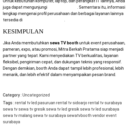
Untuk kebutuhan komputer, laptop, dan perangkat IT lainnya, Anda
juga dapat mengunjungi
Mitra Computer
. Sementara itu, informasi
lengkap mengenai profil perusahaan dan berbagai layanan lainnya
tersedia di
Mitra Berkah Pratama
.
KESIMPULAN
Jika Anda membutuhkan
sewa TV booth
untuk event perusahaan,
pameran, expo, atau promosi, Mitra Berkah Pratama siap menjadi
partner yang tepat. Kami menyediakan TV berkualitas, layanan
fleksibel, pengiriman cepat, dan dukungan teknis yang responsif.
Dengan demikian, booth Anda dapat tampil lebih profesional, lebih
menarik, dan lebih efektif dalam menyampaikan pesan brand.
Category :
Uncategorized
Tags :
rental tv led pasuruan
rental tv sidoarjo
rental tv surabaya
sewa tv
sewa tv gresik
sewa tv led gresik
sewa tv led surabaya
sewa tv malang
sewa tv surabaya
sewatvbooth
vendor event
surabaya