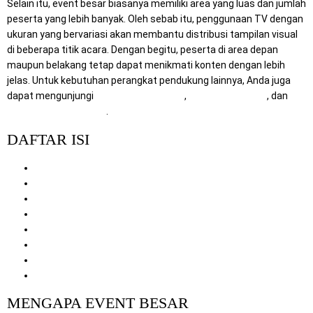
Selain itu, event besar biasanya memiliki area yang luas dan jumlah
peserta yang lebih banyak. Oleh sebab itu, penggunaan TV dengan
ukuran yang bervariasi akan membantu distribusi tampilan visual
di beberapa titik acara. Dengan begitu, peserta di area depan
maupun belakang tetap dapat menikmati konten dengan lebih
jelas. Untuk kebutuhan perangkat pendukung lainnya, Anda juga
dapat mengunjungi
RentalSewaTV.com
,
MitraComputer.id
, dan
Mitra Berkah Pratama
.
DAFTAR ISI
Mengapa Event Besar Membutuhkan TV Berbagai Ukuran
Manfaat Sewa TV untuk Event Berskala Besar
Pilihan Ukuran TV untuk Berbagai Area Acara
Jenis Event yang Cocok Menggunakan Sewa TV
Tips Memilih Layanan Sewa TV untuk Event Besar
Mengapa Memilih Layanan Kami
Cara Pemesanan
Penutup
MENGAPA EVENT BESAR