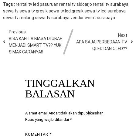
Tags :
rental tv led pasuruan
rental tv sidoarjo
rental tv surabaya
sewa tv
sewa tv gresik
sewa tv led gresik
sewa tv led surabaya
sewa tv malang
sewa tv surabaya
vendor event surabaya
Previous
Next
BISA KAH TV BIASA DI UBAH
APA SAJA PERBEDAAN TV
MENJADI SMART TV?? YUK
QLED DAN OLED??
SIMAK CARANYA!!
TINGGALKAN
BALASAN
Alamat email Anda tidak akan dipublikasikan.
Ruas yang wajib ditandai
*
KOMENTAR
*