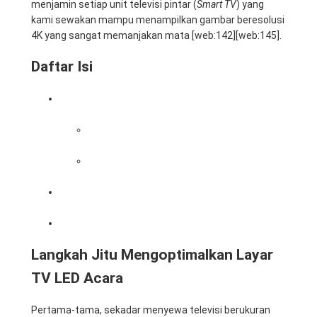
menjamin setiap unit televisi pintar (
Smart TV
) yang
kami sewakan mampu menampilkan gambar beresolusi
4K yang sangat memanjakan mata [web:142][web:145].
Daftar Isi
Langkah Jitu Mengoptimalkan Layar TV LED
Acara
1. Menyesuaikan Ukuran Layar dengan Luas
Ruangan
2. Memaksimalkan Resolusi dan Kualitas
Konten Video
Keunggulan Memilih Jasa Rental TV Profesional
Kami
Solusi Perangkat IT Terpadu untuk Acara Anda
Langkah Jitu Mengoptimalkan Layar
TV LED Acara
Pertama-tama, sekadar menyewa televisi berukuran