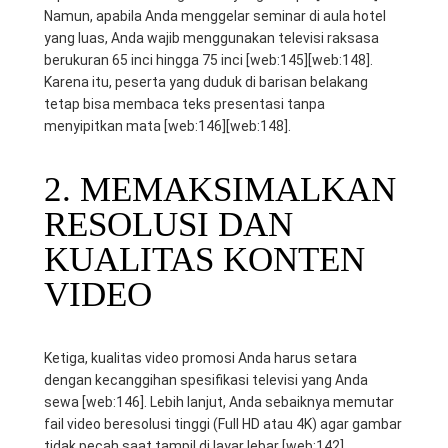
Namun, apabila Anda menggelar seminar di aula hotel
yang luas, Anda wajib menggunakan televisi raksasa
berukuran 65 inci hingga 75 inci [web:145][web:148].
Karena itu, peserta yang duduk di barisan belakang
tetap bisa membaca teks presentasi tanpa
menyipitkan mata [web:146][web:148].
2. MEMAKSIMALKAN
RESOLUSI DAN
KUALITAS KONTEN
VIDEO
Ketiga, kualitas video promosi Anda harus setara
dengan kecanggihan spesifikasi televisi yang Anda
sewa [web:146]. Lebih lanjut, Anda sebaiknya memutar
fail video beresolusi tinggi (Full HD atau 4K) agar gambar
tidak pecah saat tampil di layar lebar [web:142]