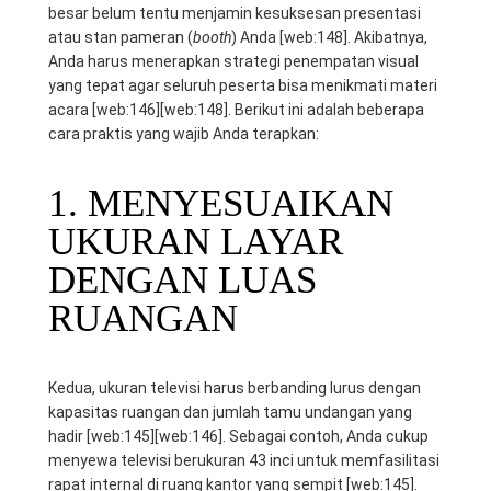
besar belum tentu menjamin kesuksesan presentasi
atau stan pameran (
booth
) Anda [web:148]. Akibatnya,
Anda harus menerapkan strategi penempatan visual
yang tepat agar seluruh peserta bisa menikmati materi
acara [web:146][web:148]. Berikut ini adalah beberapa
cara praktis yang wajib Anda terapkan:
1. MENYESUAIKAN
UKURAN LAYAR
DENGAN LUAS
RUANGAN
Kedua, ukuran televisi harus berbanding lurus dengan
kapasitas ruangan dan jumlah tamu undangan yang
hadir [web:145][web:146]. Sebagai contoh, Anda cukup
menyewa televisi berukuran 43 inci untuk memfasilitasi
rapat internal di ruang kantor yang sempit [web:145].