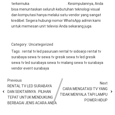
terkemuka
Mitra Berkah Pratama
. Kesimpulannya, Anda
bisa menuntaskan seluruh kebutuhan teknologi visual
dan komputasi hanya melalui satu vendor yang sangat
kredibel. Segera hubungi nomor WhatsApp admin kami
untuk memesan unit televisi Anda sekarang juga.
Category :
Uncategorized
Tags :
rental tv led pasuruan
rental tv sidoarjo
rental tv
surabaya
sewa tv
sewa tv gresik
sewa tv led gresik
sewa tv led surabaya
sewa tv malang
sewa tv surabaya
vendor event surabaya
Previous
Next
RENTAL TV LED SURABAYA
CARA MENGATASI TV YANG
DAN SEKITARNYA : PILIHAN
TIDAK MENYALA TAPI LAMPU
TEPAT UNTUK MENDUKUNG
POWER HIDUP
BERBAGAI JENIS ACARA ANDA