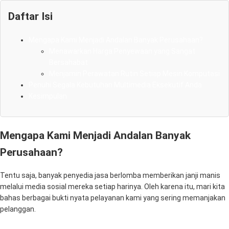
Daftar Isi
Mengapa Kami Menjadi Andalan Banyak Perusahaan?
Menawarkan Harga Penyewaan yang Sangat
Bersahabat
Menjamin Perawatan Rutin Setiap Mesin Komputasi
Penuhi Segala Kebutuhan Multimedia Eksekutif Anda
Kesimpulan
Mengapa Kami Menjadi Andalan Banyak
Perusahaan?
Tentu saja, banyak penyedia jasa berlomba memberikan janji manis
melalui media sosial mereka setiap harinya. Oleh karena itu, mari kita
bahas berbagai bukti nyata pelayanan kami yang sering memanjakan
pelanggan.