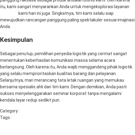
itu, kami sangat menyarankan Anda untuk mengeksplorasi layanan
Sewa TV
kami hari ini juga. Singkatnya, tim kami selalu siap
mewujudkan rancangan panggung paling spektakuler sesuai imajinasi
Anda.
Kesimpulan
Sebagai penutup, pemilihan penyedia logistik yang cermat sangat
menentukan keberhasilan komunikasi massa selama acara
berlangsung. Oleh karena itu, Anda wajib menggandeng pihak logistik
yang selalu memprioritaskan kualitas barang dan pelayanan.
Selanjutnya, mari merancang tata letak ruangan yang memukau
bersama spesialis ahli dari tim kami. Dengan demikian, Anda pasti
sukses menyelenggarakan seminar korporat tanpa mengalami
kendala layar redup sedikit pun.
Category :
Uncategorized
Tags :
rental tv led pasuruan
rental tv sidoarjo
rental tv surabaya
sewa tv
sewa tv gresik
sewa tv led gresik
sewa tv led surabaya
sewa
tv malang
sewa tv murah
sewa tv surabaya
vendor event surabaya