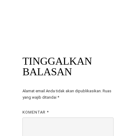
Previous
BUTUH TV UNTUK EVENT
Next
DADAKAN? SEWA SAJA DI
Investasi Tampilan Maksimal
MITRA BERKAH PRATAMA! MAU
dengan Budget Minimal? Sewa
10, 20, ATAU 50 UNIT? SIAP
TV di Mitra Berkah Pratama
MELAYANI SEWA TV
TINGGALKAN
BALASAN
Alamat email Anda tidak akan dipublikasikan.
Ruas
yang wajib ditandai
*
KOMENTAR
*