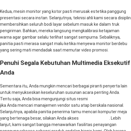
Kedua, mesin monitor yang kotor pasti merusak estetika panggung
presentasi secara instan. Selanjutnya, teknisi ahli kami secara disiplin
membersihkan seluruh bodi layar sebelum masuk ke dalam truk
pengiriman. Bahkan, mereka langsung mengkalibrasi ketajaman
warna agar gambar selalu terlihat sangat sempurna. Sebaliknya,
panitia pasti merasa sangat malu ketika menyewa monitor berdebu
yang sering mati mendadak saat memutar video promosi.
Penuhi Segala Kebutuhan Multimedia Eksekutif
Anda
Sementara itu, Anda mungkin mencari berbagai piranti penyerta lain
untuk menyukseskan keseluruhan susunan acara penting Anda.
Tentu saja, Anda bisa mengunjungi situs resmi
Mitra Berkah Pratama
jika Anda mencari manajemen vendor satu atap berskala nasional.
Selanjutnya, apabila panitia penerima tamu mencari komputer meja
yang bertenaga besar, silakan Anda akses
Mitra Computer
. Lebih
lanjut, kami sangat bangga menawarkan fasilitas penayangan
panggung raksasa sebagai produk andalan bisnis kami. Oleh karena