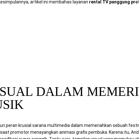
 Kesimpulannya, artikel ini membahas layanan
rental TV panggung pro
ahkan Konser Musik
aling Praktis
ter Super Cepat
ah Pratama?
VISUAL DALAM MEMER
SIK
usuri peran krusial sarana multimedia dalam memeriahkan sebuah fes
saat promotor menayangkan animasi grafis pembuka. Karena itu, And
pesifikasi super canggih. Tentu saja, tampilan visual yang memuka