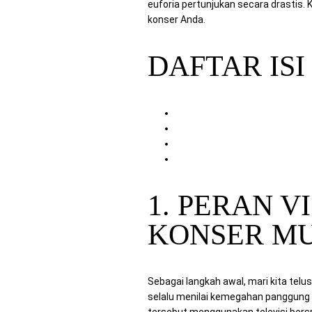
euforia pertunjukan secara drastis.
konser Anda.
DAFTAR ISI
1. Peran Visual dalam Memeri
2. Solusi Rental TV Panggung P
3. Dukungan Perangkat Kompu
4. Kenapa Memilih Mitra Berk
1. PERAN 
KONSER MU
Sebagai langkah awal, mari kita tel
selalu menilai kemegahan panggung 
tersebut menggunakan televisi bers