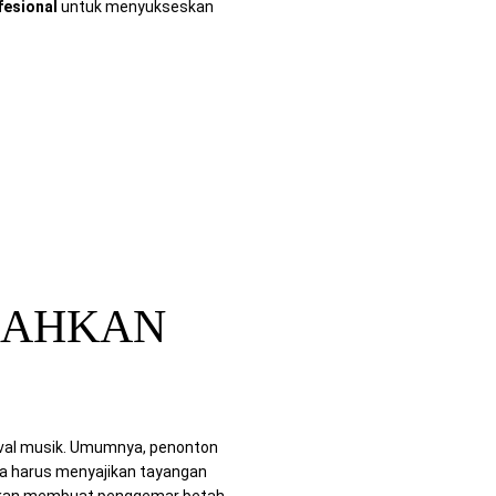
fesional
untuk menyukseskan
IAHKAN
tival musik. Umumnya, penonton
a harus menyajikan tayangan
u akan membuat penggemar betah