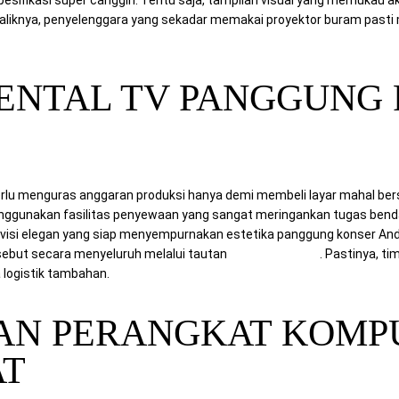
baliknya, penyelenggara yang sekadar memakai proyektor buram pas
RENTAL TV PANGGUNG 
rlu menguras anggaran produksi hanya demi membeli layar mahal berspe
enggunakan fasilitas penyewaan yang sangat meringankan tugas bend
si elegan yang siap menyempurnakan estetika panggung konser Anda. 
rsebut secara menyeluruh melalui tautan
Rental Sewa TV
. Pastinya, t
logistik tambahan.
AN PERANGKAT KOMP
AT