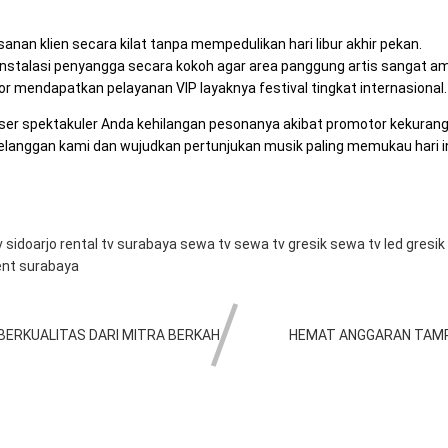
nan klien secara kilat tanpa mempedulikan hari libur akhir pekan.
nstalasi penyangga secara kokoh agar area panggung artis sangat a
 mendapatkan pelayanan VIP layaknya festival tingkat internasional.
nser spektakuler Anda kehilangan pesonanya akibat promotor kekuran
pelanggan kami dan wujudkan pertunjukan musik paling memukau hari in
v sidoarjo
rental tv surabaya
sewa tv
sewa tv gresik
sewa tv led gresik
ent surabaya
BERKUALITAS DARI MITRA BERKAH
HEMAT ANGGARAN TAMPI