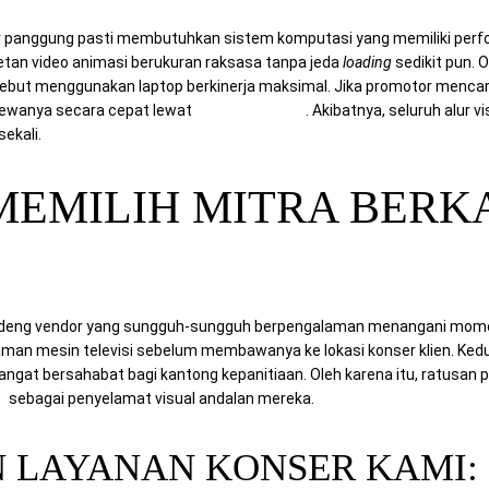
tor panggung pasti membutuhkan sistem komputasi yang memiliki perfor
tan video animasi berukuran raksasa tanpa jeda
loading
sedikit pun. O
ebut menggunakan laptop berkinerja maksimal. Jika promotor mencar
yewanya secara cepat lewat
Mitra Computer
. Akibatnya, seluruh alur 
ekali.
 MEMILIH MITRA BERK
deng vendor yang sungguh-sungguh berpengalaman menangani momen 
aman mesin televisi sebelum membawanya ke lokasi konser klien. Ked
at bersahabat bagi kantong kepanitiaan. Oleh karena itu, ratusan p
a
sebagai penyelamat visual andalan mereka.
 LAYANAN KONSER KAMI: