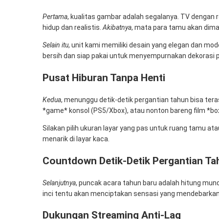
Pertama
, kualitas gambar adalah segalanya. TV dengan r
hidup dan realistis.
Akibatnya
, mata para tamu akan dim
Selain itu
, unit kami memiliki desain yang elegan dan mod
bersih dan siap pakai untuk menyempurnakan dekorasi 
Pusat Hiburan Tanpa Henti
Kedua
, menunggu detik-detik pergantian tahun bisa tera
*game* konsol (PS5/Xbox), atau nonton bareng film *box
Silakan pilih ukuran layar yang pas untuk ruang tamu ata
menarik di layar kaca.
Countdown Detik-Detik Pergantian Ta
Selanjutnya
, puncak acara tahun baru adalah hitung mund
inci tentu akan menciptakan sensasi yang mendebarka
Dukungan Streaming Anti-Lag