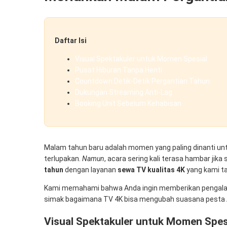
Daftar Isi
Visual Spektakuler untuk Momen Spesial
Pusat Hiburan Tanpa Henti
Countdown Detik-Detik Pergantian Tahun
Dukungan Streaming Anti-Lag
Booking Unit Sebelum Kehabisan
Malam tahun baru adalah momen yang paling dinanti unt
terlupakan.
Namun
, acara sering kali terasa hambar ji
tahun
dengan layanan
sewa TV kualitas 4K
yang kami t
Kami memahami bahwa Anda ingin memberikan pengalam
simak bagaimana TV 4K bisa mengubah suasana pesta A
Visual Spektakuler untuk Momen Spes