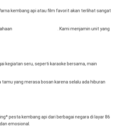
arna kembang api atau film favorit akan terlihat sangat
usahaan
Mitra Berkah Pratama
. Kami menjamin unit yang
gai kegiatan seru, seperti karaoke bersama, main
da tamu yang merasa bosan karena selalu ada hiburan
ng* pesta kembang api dari berbagai negara di layar 86
 dan emosional.