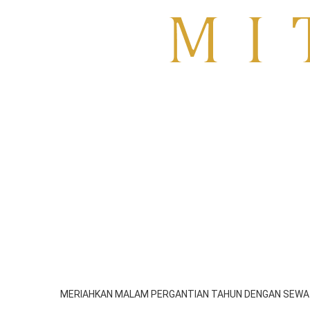
Sewa TV Surabaya
HOME
About
Blog
SIDOARJO
GRESIK
SEWA TV MOJOKER
MERIAHKAN MALAM PERGANTIAN TAHUN DENGAN SEWA T
emil
Desember 31, 2025
9:11 am