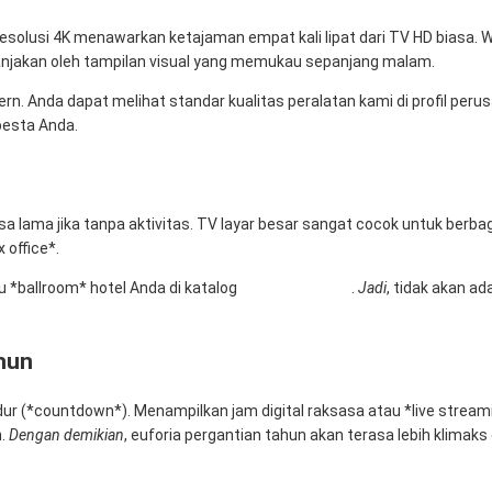
esolusi 4K menawarkan ketajaman empat kali lipat dari TV HD biasa. W
anjakan oleh tampilan visual yang memukau sepanjang malam.
ern. Anda dapat melihat standar kualitas peralatan kami di profil per
pesta Anda.
sa lama jika tanpa aktivitas. TV layar besar sangat cocok untuk berba
 office*.
u *ballroom* hotel Anda di katalog
Rental Sewa TV
.
Jadi
, tidak akan a
hun
ur (*countdown*). Menampilkan jam digital raksasa atau *live streami
n.
Dengan demikian
, euforia pergantian tahun akan terasa lebih klimaks