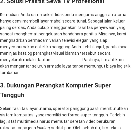
2. Solusi Praktis Sewa TV Profesional
Kemudian, Anda sama sekali tidak perlu menguras anggaran utama
hanya demi membeli layar mahal secara tunai. Sebagai jalan keluar
paling cerdas, Anda cukup menggunakan fasilitas penyewaan yang
sangat menghemat pengeluaran bendahara panitia. Misalnya, kami
menghadirkan bermacam varian televisi elegan yang siap
menyempurnakan estetika panggung Anda. Lebih lanjut, panitia bisa
meninjau katalog perangkat visual idaman tersebut secara
menyeluruh melalui tautan
Rental Sewa TV
. Pastinya, tim ahli kami
akan mengantar seluruh armada layar tanpa memungut biaya logistik
tambahan.
3. Dukungan Perangkat Komputer Super
Tangguh
Selain fasilitas layar utama, operator panggung pasti membutuhkan
sistem komputasi yang memiliki performa super tangguh. Terlebih
lagi, staf multimedia harus memutar deretan video berukuran
raksasa tanpa jeda
loading
sedikit pun. Oleh sebab itu, tim teknis