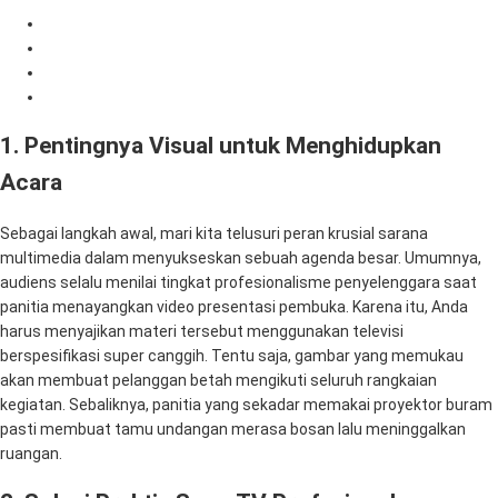
1. Pentingnya Visual untuk Menghidupkan Acara
2. Solusi Praktis Sewa TV Profesional
3. Dukungan Perangkat Komputer Super Tangguh
4. Kenapa Memilih Mitra Berkah Pratama?
1. Pentingnya Visual untuk Menghidupkan
Acara
Sebagai langkah awal, mari kita telusuri peran krusial sarana
multimedia dalam menyukseskan sebuah agenda besar. Umumnya,
audiens selalu menilai tingkat profesionalisme penyelenggara saat
panitia menayangkan video presentasi pembuka. Karena itu, Anda
harus menyajikan materi tersebut menggunakan televisi
berspesifikasi super canggih. Tentu saja, gambar yang memukau
akan membuat pelanggan betah mengikuti seluruh rangkaian
kegiatan. Sebaliknya, panitia yang sekadar memakai proyektor buram
pasti membuat tamu undangan merasa bosan lalu meninggalkan
ruangan.