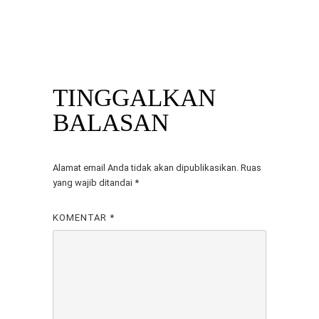
PARTNER TERPERCAYA UNTUK
SUKSES: SEWA TV DI MITRA
RENTAL TV SKALA BESAR DAN
BERKAH PRATAMA
KECIL
TINGGALKAN
BALASAN
Alamat email Anda tidak akan dipublikasikan.
Ruas
yang wajib ditandai
*
KOMENTAR
*