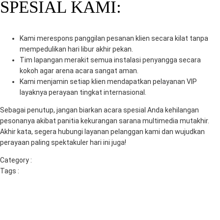
SPESIAL KAMI:
Kami merespons panggilan pesanan klien secara kilat tanpa
mempedulikan hari libur akhir pekan.
Tim lapangan merakit semua instalasi penyangga secara
kokoh agar arena acara sangat aman.
Kami menjamin setiap klien mendapatkan pelayanan VIP
layaknya perayaan tingkat internasional.
Sebagai penutup, jangan biarkan acara spesial Anda kehilangan
pesonanya akibat panitia kekurangan sarana multimedia mutakhir.
Akhir kata, segera hubungi layanan pelanggan kami dan wujudkan
perayaan paling spektakuler hari ini juga!
Category :
Uncategorized
Tags :
rental tv led pasuruan
rental tv sidoarjo
rental tv surabaya
sewa tv
sewa tv gresik
sewa tv led gresik
sewa tv led surabaya
sewa
tv malang
sewa tv surabaya
vendor event surabaya
Previous
Next
MITRA BERKAH PRATAMA:
TAYANGAN JELAS, ACARA