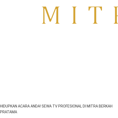
Sewa TV Surabaya
HIDUPKAN ACARA ANDA! SEWA TV PROFESIONAL DI MITRA BERKAH
PRATAMA
emil
Juni 25, 2025
2:07 am