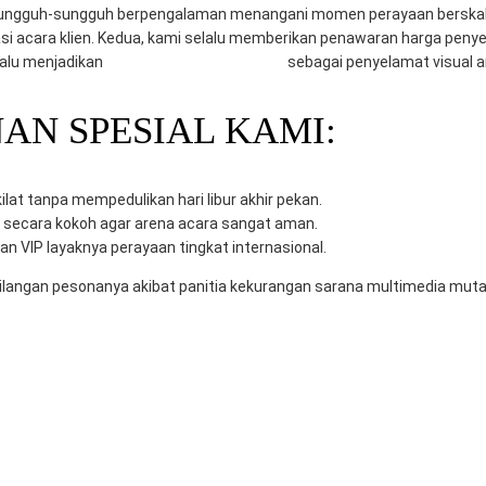
ungguh-sungguh berpengalaman menangani momen perayaan berskala 
i acara klien. Kedua, kami selalu memberikan penawaran harga peny
lalu menjadikan
CV. Mitra Berkah Pratama
sebagai penyelamat visual 
N SPESIAL KAMI:
lat tanpa mempedulikan hari libur akhir pekan.
 secara kokoh agar arena acara sangat aman.
n VIP layaknya perayaan tingkat internasional.
ilangan pesonanya akibat panitia kekurangan sarana multimedia mutak
 surabaya
sewa smart tv
sewa tv
sewa tv gresik
sewa tv led gresik
sewa
 BERKAH PRATAMA
Penyelenggara Acara di Surabaya