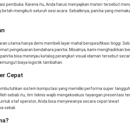
si pembuka. Karena itu, Anda harus menyajikan materi tersebut mengg
etah mengikuti seluruh sesi acara. Sebaliknya, panitia yang mema
an
an utama hanya demi membeli layar mahal berspesifikasi tinggi. Sebag
t pengeluaran bendahara panitia. Misalnya, kami menghadirkan berm
anitia bisa meninjau katalog perangkat visual idaman tersebut secar
emungut biaya logistik tambahan.
er Cepat
 membutuhkan sistem komputasi yang memiliki performa super tangguh.
 Oleh sebab itu, tim teknis wajib mengeksekusi tayangan presentasi t
untuk staf operator, Anda bisa menyewanya secara cepat lewat
Mitr
a sekali.
ma?