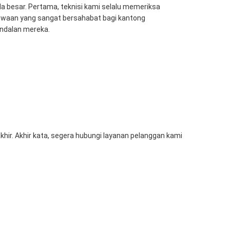
besar. Pertama, teknisi kami selalu memeriksa
ewaan yang sangat bersahabat bagi kantong
andalan mereka.
hir. Akhir kata, segera hubungi layanan pelanggan kami
 tv led surabaya
sewa tv malang
sewa tv surabaya
Next
? Sewa TV Murah & Lengkap di Mitra Berkah Pratama!