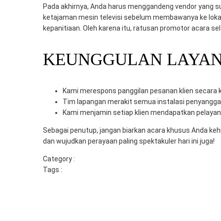
Pada akhirnya, Anda harus menggandeng vendor yang s
ketajaman mesin televisi sebelum membawanya ke lokas
kepanitiaan. Oleh karena itu, ratusan promotor acara se
KEUNGGULAN LAYANA
Kami merespons panggilan pesanan klien secara ki
Tim lapangan merakit semua instalasi penyangga
Kami menjamin setiap klien mendapatkan pelayana
Sebagai penutup, jangan biarkan acara khusus Anda keh
dan wujudkan perayaan paling spektakuler hari ini juga!
Category :
Uncategorized
Tags :
rental tv led pasuruan
rental tv sidoarjo
rental tv
vendor event surabaya
Previous
HIDUPKAN ACARA ANDA: SEWA TV BERSAMA MITRA