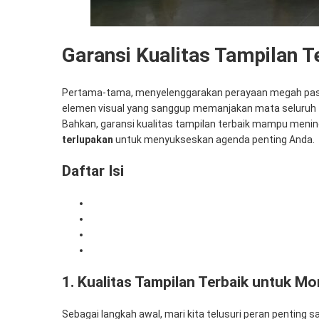
Garansi Kualitas Tampilan T
Pertama-tama, menyelenggarakan perayaan megah pasti
elemen visual yang sanggup memanjakan mata seluruh ta
Bahkan, garansi kualitas tampilan terbaik mampu meni
terlupakan
untuk menyukseskan agenda penting Anda.
Daftar Isi
1. Kualitas Tampilan Terbaik untuk Momen Berhar
2. Solusi Sewa TV Acara Tak Terlupakan
3. Dukungan Perangkat Komputer Super Cepat
4. Kenapa Memilih Mitra Berkah Pratama?
1. Kualitas Tampilan Terbaik untuk M
Sebagai langkah awal, mari kita telusuri peran pentin