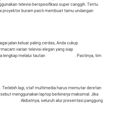
unakan televisi berspesifikasi super canggih. Tentu
kai proyektor buram pasti membuat tamu undangan
ai jalan keluar paling cerdas, Anda cukup
acam varian televisi elegan yang siap
a lengkap melalui tautan
Rental Sewa TV
. Pastinya, tim
 Terlebih lagi, staf multimedia harus memutar deretan
ersebut menggunakan laptop berkinerja maksimal. Jika
a Computer
. Akibatnya, seluruh alur presentasi panggung