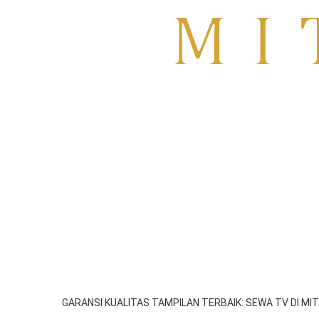
Sewa TV Surabaya
HOME
About
Blog
SIDOARJO
GRESIK
SEWA TV MOJOKER
GARANSI KUALITAS TAMPILAN TERBAIK: SEWA TV DI 
emil
Juli 12, 2025
2:19 am