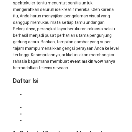
spektakuler tentu menuntut panitia untuk
mengerahkan seluruh ide kreatif mereka. Oleh karena
itu, Anda harus menyajikan pengalaman visual yang
sanggup memukau mata setiap tamu undangan.
Selanjutnya, perangkat layar berukuran raksasa selalu
berhasil menjadi pusat perhatian utama pengunjung
gedung acara. Bahkan, tampilan gambar yang super
tajam mampu menaikkan gengsi perayaan Anda ke level
tertinggi. Kesimpulannya, artikel ini akan membongkar
rahasia bagaimana membuat
event makin wow
hanya
bermodalkan televisi sewaan.
Daftar Isi
1. Rahasia Visual yang Membuat Event Makin
WOW
2. Solusi Sewa TV Paling Praktis dan Hemat
3. Dukungan Perangkat Komputer Super Cepat
4. Kenapa Memilih Mitra Berkah Pratama?