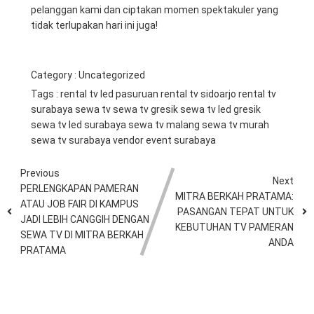
pelanggan kami dan ciptakan momen spektakuler yang
tidak terlupakan hari ini juga!
Category :
Uncategorized
Tags :
rental tv led pasuruan
rental tv sidoarjo
rental tv
surabaya
sewa tv
sewa tv gresik
sewa tv led gresik
sewa tv led surabaya
sewa tv malang
sewa tv murah
sewa tv surabaya
vendor event surabaya
Previous
Next
PERLENGKAPAN PAMERAN
MITRA BERKAH PRATAMA:
ATAU JOB FAIR DI KAMPUS
PASANGAN TEPAT UNTUK
JADI LEBIH CANGGIH DENGAN
KEBUTUHAN TV PAMERAN
SEWA TV DI MITRA BERKAH
ANDA
PRATAMA