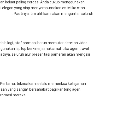
lan keluar paling cerdas, Anda cukup menggunakan
si elegan yang siap menyempurnakan estetika stan
Sewa TV
. Pastinya, tim ahli kami akan mengantar seluruh
ebih lagi, staf promosi harus memutar deretan video
gunakan laptop berkinerja maksimal. Jika agen travel
ibatnya, seluruh alur presentasi pameran akan mengalir
ertama, teknisi kami selalu memeriksa ketajaman
waan yang sangat bersahabat bagi kantong agen
promosi mereka.