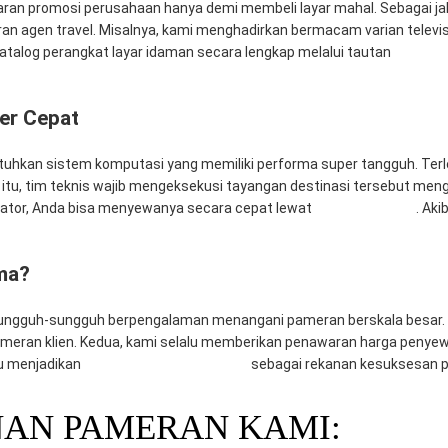
aran promosi perusahaan hanya demi membeli layar mahal. Sebagai ja
n agen travel. Misalnya, kami menghadirkan bermacam varian televi
katalog perangkat layar idaman secara lengkap melalui tautan
Rental 
er Cepat
utuhkan sistem komputasi yang memiliki performa super tangguh. Terl
 itu, tim teknis wajib mengeksekusi tayangan destinasi tersebut meng
rator, Anda bisa menyewanya secara cepat lewat
Mitra Computer
. Ak
ma?
ungguh-sungguh berpengalaman menangani pameran berskala besar. P
meran klien. Kedua, kami selalu memberikan penawaran harga penye
alu menjadikan
CV. Mitra Berkah Pratama
sebagai rekanan kesuksesan 
AN PAMERAN KAMI: