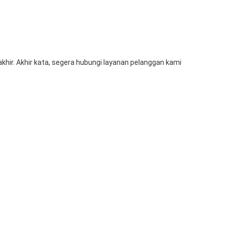
hir. Akhir kata, segera hubungi layanan pelanggan kami
k
sewa tv led surabaya
sewa tv malang
sewa tv murah
Next
HUSUS ANDA DI MITRA BERKAH PRATAMA: KUALITAS
TERBAIK, HARGA BERSAING