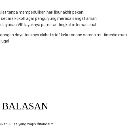
lat tanpa mempedulikan hari libur akhir pekan.
a secara kokoh agar pengunjung merasa sangat aman.
layanan VIP layaknya pameran tingkat internasional.
langan daya tariknya akibat staf kekurangan sarana multimedia mutak
juga!
 surabaya
sewa tv
sewa tv berkualitas
sewa tv gresik
sewa tv led gresi
k event
sewa tv untuk promosi travel
vendor event surabaya
A TV DI MITRA BERKAH PRATAMA
SEWA TV UNTUK ACARA K
 BALASAN
sikan.
Ruas yang wajib ditandai
*