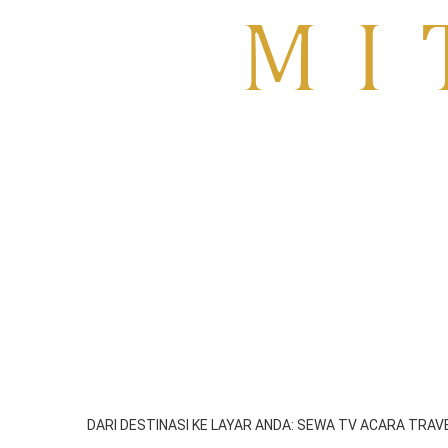
Sewa TV Surabaya
HOME
About
Blog
SIDOARJO
GRESIK
SEWA TV MOJOKER
DARI DESTINASI KE LAYAR ANDA: SEWA TV ACARA TRA
emil
Juli 22, 2025
1:57 am