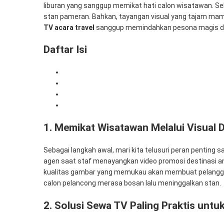
liburan yang sanggup memikat hati calon wisatawan. Sel
stan pameran. Bahkan, tayangan visual yang tajam mam
TV acara travel
sanggup memindahkan pesona magis dari
Daftar Isi
1. Memikat Wisatawan Melalui Visual Destinasi
2. Solusi Sewa TV Paling Praktis untuk Pameran
3. Dukungan Perangkat Komputer Super Cepat
4. Kenapa Memilih Mitra Berkah Pratama?
1. Memikat Wisatawan Melalui Visual D
Sebagai langkah awal, mari kita telusuri peran penting
agen saat staf menayangkan video promosi destinasi and
kualitas gambar yang memukau akan membuat pelanggan
calon pelancong merasa bosan lalu meninggalkan stan.
2. Solusi Sewa TV Paling Praktis unt