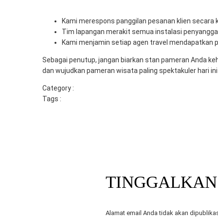
Kami merespons panggilan pesanan klien secara ki
Tim lapangan merakit semua instalasi penyangg
Kami menjamin setiap agen travel mendapatkan pe
Sebagai penutup, jangan biarkan stan pameran Anda kehi
dan wujudkan pameran wisata paling spektakuler hari ini 
Category :
Uncategorized
Tags :
rental tv led pasuruan
rental tv sidoarjo
rental tv
sewa tv pameran event
sewa tv surabaya
sewa tv untu
Previous
TAYANGKAN KISAH CINTA ANDA DENGAN JELAS: SEW
UNTUK WEDDING TAK TERLUPAKAN
TINGGALKAN
Alamat email Anda tidak akan dipublika