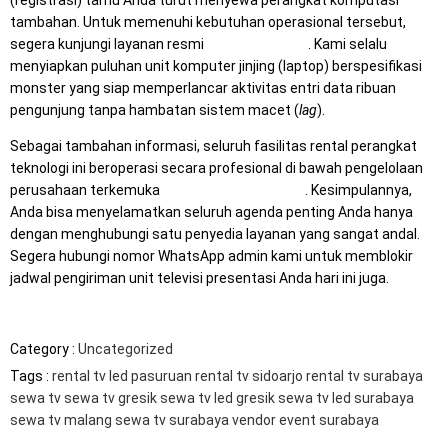
tambahan. Untuk memenuhi kebutuhan operasional tersebut,
segera kunjungi layanan resmi
Mitra Computer
. Kami selalu
menyiapkan puluhan unit komputer jinjing (laptop) berspesifikasi
monster yang siap memperlancar aktivitas entri data ribuan
pengunjung tanpa hambatan sistem macet (
lag
).
Sebagai tambahan informasi, seluruh fasilitas rental perangkat
teknologi ini beroperasi secara profesional di bawah pengelolaan
perusahaan terkemuka
Mitra Berkah Pratama
. Kesimpulannya,
Anda bisa menyelamatkan seluruh agenda penting Anda hanya
dengan menghubungi satu penyedia layanan yang sangat andal.
Segera hubungi nomor WhatsApp admin kami untuk memblokir
jadwal pengiriman unit televisi presentasi Anda hari ini juga.
Category :
Uncategorized
Tags :
rental tv led pasuruan
rental tv sidoarjo
rental tv surabaya
sewa tv
sewa tv gresik
sewa tv led gresik
sewa tv led surabaya
sewa tv malang
sewa tv surabaya
vendor event surabaya