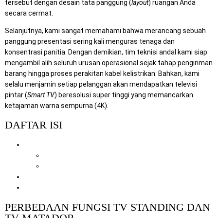
tersebut dengan desain tata panggung (
layout
) ruangan Anda
secara cermat.
Selanjutnya, kami sangat memahami bahwa merancang sebuah
panggung presentasi sering kali menguras tenaga dan
konsentrasi panitia. Dengan demikian, tim teknisi andal kami siap
mengambil alih seluruh urusan operasional sejak tahap pengiriman
barang hingga proses perakitan kabel kelistrikan. Bahkan, kami
selalu menjamin setiap pelanggan akan mendapatkan televisi
pintar (
Smart TV
) beresolusi super tinggi yang memancarkan
ketajaman warna sempurna (4K).
DAFTAR ISI
Perbedaan Fungsi TV Standing dan TV Matador
1. Keunggulan TV LED Standing (Berdiri)
2. Keunggulan TV Matador (Monitor Panggung)
Alasan Memilih Jasa Rental Multimedia Kami
Solusi Perangkat IT Terpadu untuk Anda
PERBEDAAN FUNGSI TV STANDING DAN
TV MATADOR