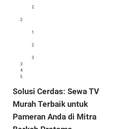
Kejauhan
Menampilkan Katalog Produk Digital Secara
Berkelanjutan
Keunggulan Sewa TV Murah Terbaik di Mitra
Berkah Pratama
Harga Sewa Sangat Bersahabat Bagi
UMKM
Gratis Standing Bracket dan Pemasangan
Cepat
Kualitas Layar Prima dan Teknisi Siaga
Ekosistem Layanan IT dan Multimedia Kami
Cara Mudah Memesan TV untuk Acara Anda
Kesimpulan
Solusi Cerdas: Sewa TV
Murah Terbaik untuk
Pameran Anda di Mitra