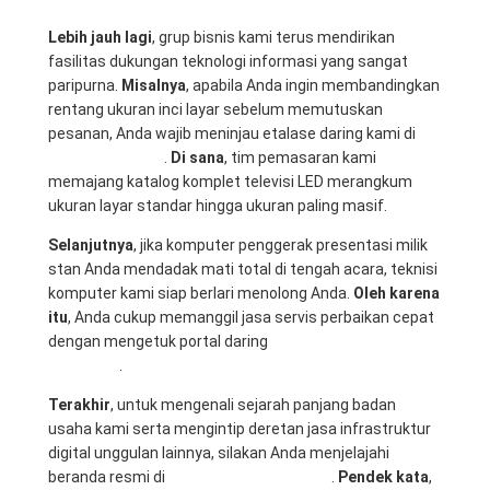
Lebih jauh lagi
, grup bisnis kami terus mendirikan
fasilitas dukungan teknologi informasi yang sangat
paripurna.
Misalnya
, apabila Anda ingin membandingkan
rentang ukuran inci layar sebelum memutuskan
pesanan, Anda wajib meninjau etalase daring kami di
Rental Sewa TV
.
Di sana
, tim pemasaran kami
memajang katalog komplet televisi LED merangkum
ukuran layar standar hingga ukuran paling masif.
Selanjutnya
, jika komputer penggerak presentasi milik
stan Anda mendadak mati total di tengah acara, teknisi
komputer kami siap berlari menolong Anda.
Oleh karena
itu
, Anda cukup memanggil jasa servis perbaikan cepat
dengan mengetuk portal daring
Mitra Computer
Surabaya
.
Terakhir
, untuk mengenali sejarah panjang badan
usaha kami serta mengintip deretan jasa infrastruktur
digital unggulan lainnya, silakan Anda menjelajahi
beranda resmi di
Mitra Berkah Pratama
.
Pendek kata
,