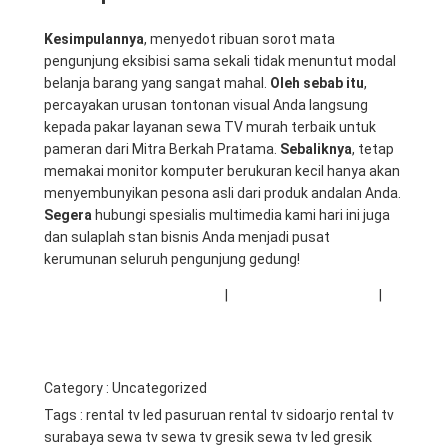
Kesimpulannya
, menyedot ribuan sorot mata
pengunjung eksibisi sama sekali tidak menuntut modal
belanja barang yang sangat mahal.
Oleh sebab itu
,
percayakan urusan tontonan visual Anda langsung
kepada pakar layanan sewa TV murah terbaik untuk
pameran dari Mitra Berkah Pratama.
Sebaliknya
, tetap
memakai monitor komputer berukuran kecil hanya akan
menyembunyikan pesona asli dari produk andalan Anda.
Segera
hubungi spesialis multimedia kami hari ini juga
dan sulaplah stan bisnis Anda menjadi pusat
kerumunan seluruh pengunjung gedung!
📺 Pilih Ukuran TV Pameran
|
🔧 Servis Laptop Stan
|
📞
Pesan Layar Sekarang
Category :
Uncategorized
Tags :
rental tv led pasuruan
rental tv sidoarjo
rental tv
surabaya
sewa tv
sewa tv gresik
sewa tv led gresik