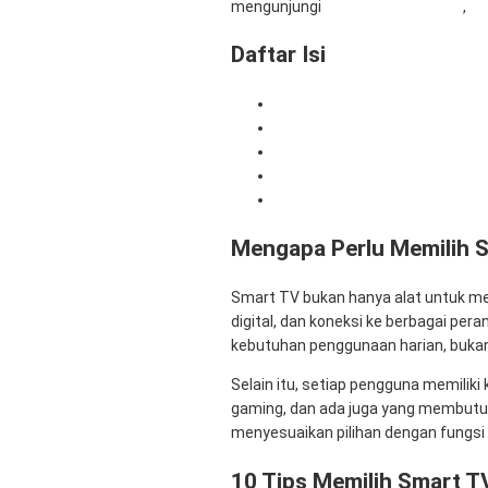
mengunjungi
RentalSewaTV.com
,
Mi
Daftar Isi
Mengapa Perlu Memilih Smart
10 Tips Memilih Smart TV yan
Kesalahan yang Sering Terjad
Kapan Sewa TV Lebih Mengun
Penutup
Mengapa Perlu Memilih 
Smart TV bukan hanya alat untuk men
digital, dan koneksi ke berbagai pe
kebutuhan penggunaan harian, bukan 
Selain itu, setiap pengguna memilik
gaming, dan ada juga yang membutuhk
menyesuaikan pilihan dengan fungsi 
10 Tips Memilih Smart T