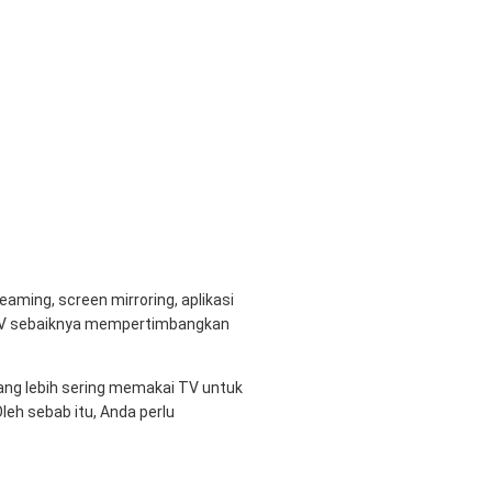
aming, screen mirroring, aplikasi
rt TV sebaiknya mempertimbangkan
yang lebih sering memakai TV untuk
eh sebab itu, Anda perlu