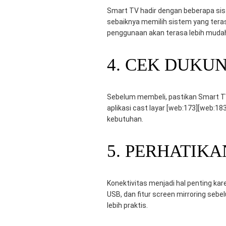
Smart TV hadir dengan beberapa sist
sebaiknya memilih sistem yang teras
penggunaan akan terasa lebih mudah
4. CEK DUKU
Sebelum membeli, pastikan Smart TV
aplikasi cast layar [web:173][web:183
kebutuhan.
5. PERHATIK
Konektivitas menjadi hal penting kar
USB, dan fitur screen mirroring se
lebih praktis.