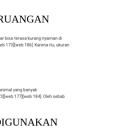
 RUANGAN
sar bisa terasa kurang nyaman di
b:173][web:186]. Karena itu, ukuran
 minimal yang banyak
73][web:177][web:184]. Oleh sebab
 DIGUNAKAN