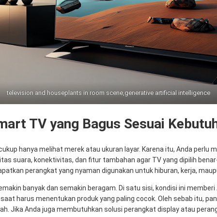
television and houseplants in room scene,generative artificial intelligence
mart TV yang Bagus Sesuai Kebutu
cukup hanya melihat merek atau ukuran layar. Karena itu, Anda perlu
alitas suara, konektivitas, dan fitur tambahan agar TV yang dipilih be
apatkan perangkat yang nyaman digunakan untuk hiburan, kerja, maup
 semakin banyak dan semakin beragam. Di satu sisi, kondisi ini memberi
ung saat harus menentukan produk yang paling cocok. Oleh sebab itu, 
ah. Jika Anda juga membutuhkan solusi perangkat display atau peran