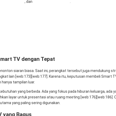
traComputer.id
, dan
Mitra Berkah Pratama
.
 TV dengan Tepat
g Bagus
i Saat Membeli Smart TV
tungkan
Smart TV dengan Tepat
onton siaran biasa. Saat ini, perangkat tersebut juga mendukung stre
rangkat lain [web:173][web:177]. Karena itu, keputusan membeli Sma
hanya tampilan luar.
i kebutuhan yang berbeda. Ada yang fokus pada hiburan keluarga, ada 
an layar untuk presentasi atau ruang meeting [web:176][web:186]. Ol
utama yang paling sering digunakan.
V yang Bagus