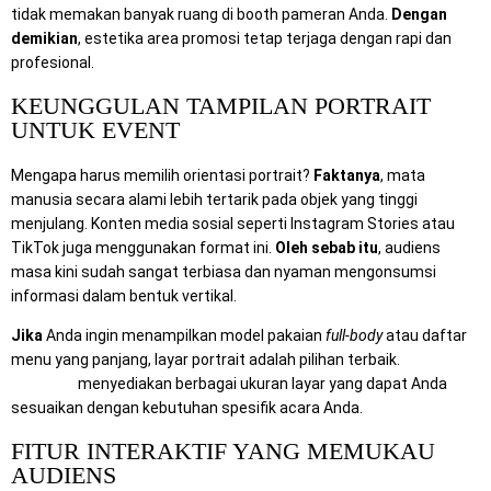
tidak memakan banyak ruang di booth pameran Anda.
Dengan
demikian
, estetika area promosi tetap terjaga dengan rapi dan
profesional.
KEUNGGULAN TAMPILAN PORTRAIT
UNTUK EVENT
Mengapa harus memilih orientasi portrait?
Faktanya
, mata
manusia secara alami lebih tertarik pada objek yang tinggi
menjulang. Konten media sosial seperti Instagram Stories atau
TikTok juga menggunakan format ini.
Oleh sebab itu
, audiens
masa kini sudah sangat terbiasa dan nyaman mengonsumsi
informasi dalam bentuk vertikal.
Jika
Anda ingin menampilkan model pakaian
full-body
atau daftar
menu yang panjang, layar portrait adalah pilihan terbaik.
Rental
Sewa TV
menyediakan berbagai ukuran layar yang dapat Anda
sesuaikan dengan kebutuhan spesifik acara Anda.
FITUR INTERAKTIF YANG MEMUKAU
AUDIENS