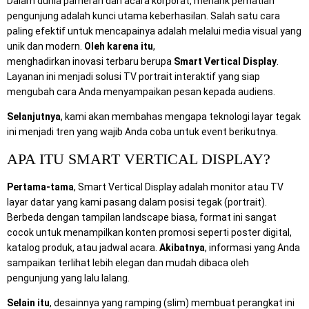
Dalam dunia pameran dan acara korporat, menarik perhatian
pengunjung adalah kunci utama keberhasilan. Salah satu cara
paling efektif untuk mencapainya adalah melalui media visual yang
unik dan modern.
Oleh karena itu
,
Mitra Berkah Pratama
menghadirkan inovasi terbaru berupa
Smart Vertical Display
.
Layanan ini menjadi solusi TV portrait interaktif yang siap
mengubah cara Anda menyampaikan pesan kepada audiens.
Selanjutnya
, kami akan membahas mengapa teknologi layar tegak
ini menjadi tren yang wajib Anda coba untuk event berikutnya.
APA ITU SMART VERTICAL DISPLAY?
Pertama-tama
, Smart Vertical Display adalah monitor atau TV
layar datar yang kami pasang dalam posisi tegak (portrait).
Berbeda dengan tampilan landscape biasa, format ini sangat
cocok untuk menampilkan konten promosi seperti poster digital,
katalog produk, atau jadwal acara.
Akibatnya
, informasi yang Anda
sampaikan terlihat lebih elegan dan mudah dibaca oleh
pengunjung yang lalu lalang.
Selain itu
, desainnya yang ramping (slim) membuat perangkat ini