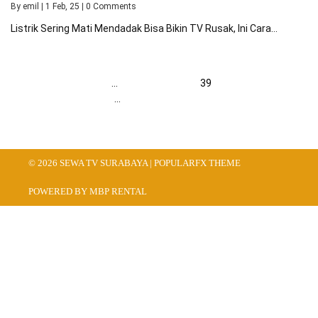
By
emil
|
1
Feb, 25
|
0 Comments
Listrik Sering Mati Mendadak Bisa Bikin TV Rusak, Ini Cara…
Previous
1
…
37
38
39
40
41
…
44
Berikut
© 2026 SEWA TV SURABAYA |
POPULARFX THEME
POWERED BY MBP RENTAL