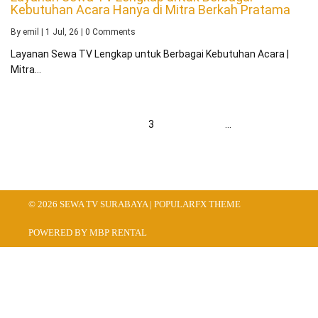
Kebutuhan Acara Hanya di Mitra Berkah Pratama
By
emil
|
1
Jul, 26
|
0 Comments
Layanan Sewa TV Lengkap untuk Berbagai Kebutuhan Acara |
Mitra…
Previous
1
2
3
4
5
…
43
Berikut
© 2026 SEWA TV SURABAYA |
POPULARFX THEME
POWERED BY MBP RENTAL