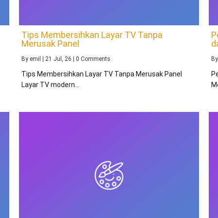
Tips Membersihkan Layar TV Tanpa
P
Merusak Panel
d
By
emil
|
21
Jul, 26
|
0 Comments
B
Tips Membersihkan Layar TV Tanpa Merusak Panel
P
Layar TV modern…
M