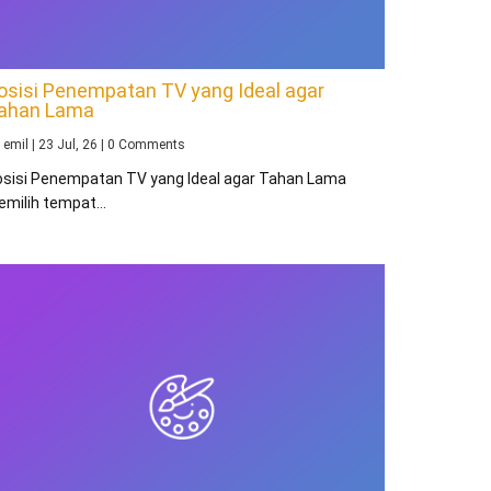
osisi Penempatan TV yang Ideal agar
ahan Lama
y
emil
|
23
Jul, 26
|
0 Comments
osisi Penempatan TV yang Ideal agar Tahan Lama
emilih tempat…