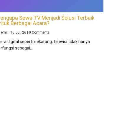
engapa Sewa TV Menjadi Solusi Terbaik
ntuk Berbagai Acara?
y
emil
|
16
Jul, 26
|
0 Comments
 era digital seperti sekarang, televisi tidak hanya
rfungsi sebagai…