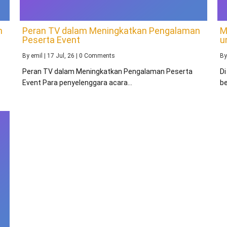
n
Peran TV dalam Meningkatkan Pengalaman
M
Peserta Event
u
By
emil
|
17
Jul, 26
|
0 Comments
B
Peran TV dalam Meningkatkan Pengalaman Peserta
Di
Event Para penyelenggara acara…
be