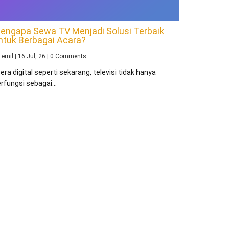
engapa Sewa TV Menjadi Solusi Terbaik
ntuk Berbagai Acara?
y
emil
|
16
Jul, 26
|
0 Comments
 era digital seperti sekarang, televisi tidak hanya
rfungsi sebagai…