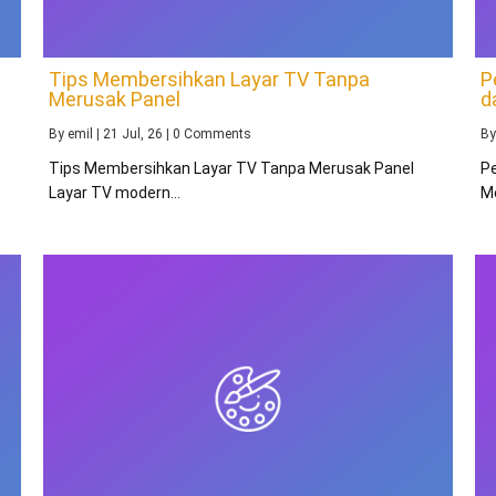
Tips Membersihkan Layar TV Tanpa
P
Merusak Panel
d
By
emil
|
21
Jul, 26
|
0 Comments
B
Tips Membersihkan Layar TV Tanpa Merusak Panel
P
Layar TV modern…
M