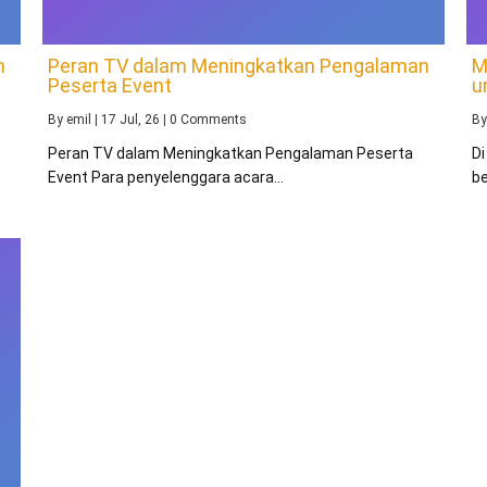
n
Peran TV dalam Meningkatkan Pengalaman
M
Peserta Event
u
By
emil
|
17
Jul, 26
|
0 Comments
B
Peran TV dalam Meningkatkan Pengalaman Peserta
Di
Event Para penyelenggara acara…
be