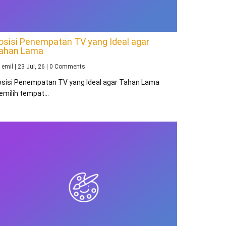
osisi Penempatan TV yang Ideal agar
ahan Lama
y
emil
|
23
Jul, 26
|
0 Comments
osisi Penempatan TV yang Ideal agar Tahan Lama
emilih tempat…