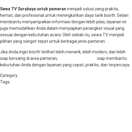
Sewa TV Surabaya untuk pameran
menjadi solusi yang praktis,
hemat, dan profesional untuk meningkatkan daya tarik booth. Selain
membantu menyampaikan informasi dengan lebih jelas, layanan ini
juga memudahkan Anda dalam menyiapkan perangkat visual yang
sesuai dengan kebutuhan acara. Oleh sebab itu, sewa TV menjadi
pilihan yang sangat tepat untuk berbagai jenis pameran.
Jika Anda ingin booth terlihat lebih menarik, lebih modern, dan lebih
siap bersaing di area pameran,
RentalSewaTV.com
siap membantu
kebutuhan Anda dengan layanan yang cepat, praktis, dan terpercaya.
Category :
Sewa TV Surabaya
Tags :
rental tv surabaya
sewa tv
sewa tv led surabaya
sewa tv
surabaya
Previous
Next
Sewa TV untuk Pengajian –
Meriahkan Peringatan Maulid
Solusi Terbaik untuk Acara
Nabi dengan Sewa TV
Anda
Berkualitas di Surabaya