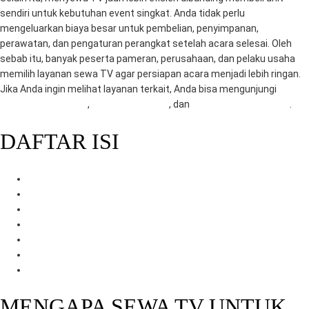
sendiri untuk kebutuhan event singkat. Anda tidak perlu
mengeluarkan biaya besar untuk pembelian, penyimpanan,
perawatan, dan pengaturan perangkat setelah acara selesai. Oleh
sebab itu, banyak peserta pameran, perusahaan, dan pelaku usaha
memilih layanan sewa TV agar persiapan acara menjadi lebih ringan.
Jika Anda ingin melihat layanan terkait, Anda bisa mengunjungi
RentalSewaTV.com
,
MitraComputer.id
, dan
Mitra Berkah Pratama
.
DAFTAR ISI
Mengapa Sewa TV untuk Pameran Menjadi Pilihan Tepat
Manfaat Sewa TV untuk Pameran
Konten yang Cocok Ditampilkan di TV Pameran
Tips Memilih TV untuk Kebutuhan Pameran
Mengapa Memilih Layanan Kami
Cara Pemesanan
Penutup
MENGAPA SEWA TV UNTUK