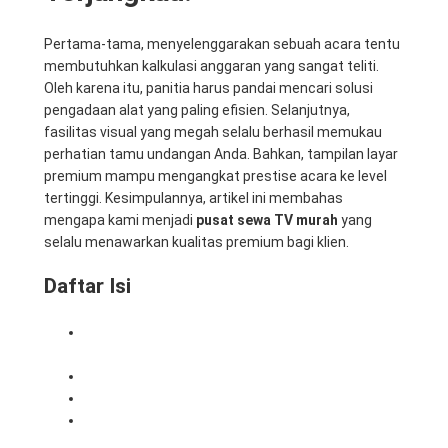
Pertama-tama, menyelenggarakan sebuah acara tentu
membutuhkan kalkulasi anggaran yang sangat teliti.
Oleh karena itu, panitia harus pandai mencari solusi
pengadaan alat yang paling efisien. Selanjutnya,
fasilitas visual yang megah selalu berhasil memukau
perhatian tamu undangan Anda. Bahkan, tampilan layar
premium mampu mengangkat prestise acara ke level
tertinggi. Kesimpulannya, artikel ini membahas
mengapa kami menjadi
pusat sewa TV murah
yang
selalu menawarkan kualitas premium bagi klien.
Daftar Isi
1. Pentingnya Kualitas Layar Premium untuk
Acara
2. Pusat Sewa TV Murah dan Terpercaya
3. Dukungan Perangkat Komputer Super Handal
4. Harga Terjangkau dari Mitra Berkah Pratama