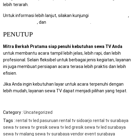
lebih terarah.
Untuk informasi lebih lanjut, silakan kunjungi
RentalSewaTV.com
,
MitraComputer.id
, dan
Mitra Berkah Pratama
.
PENUTUP
Mitra Berkah Pratama siap penuhi kebutuhan sewa TV Anda
untuk membantu acara tampil lebih jelas, lebih rapi, dan lebih
profesional. Selain fleksibel untuk berbagai jenis kegiatan, layanan
ini juga membuat persiapan acara terasa lebih praktis dan lebih
efisien.
Jika Anda ingin kebutuhan layar untuk acara terpenuhi dengan
lebih mudah, layanan sewa TV dapat menjadi pilihan yang tepat.
Category :
Uncategorized
Tags :
rental tv led pasuruan
rental tv sidoarjo
rental tv surabaya
sewa tv
sewa tv gresik
sewa tv led gresik
sewa tv led surabaya
sewa tv malang
sewa tv surabaya
vendor event surabaya