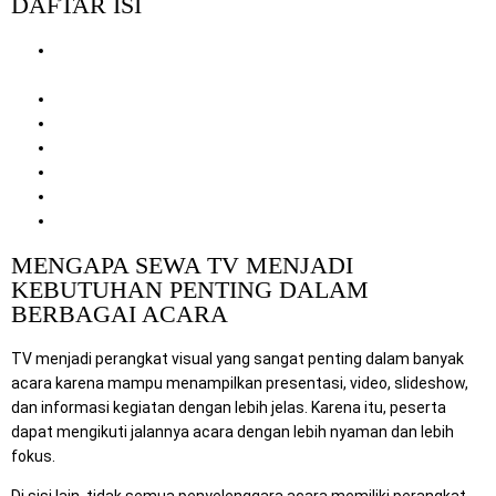
DAFTAR ISI
Mengapa Sewa TV Menjadi Kebutuhan Penting dalam
Berbagai Acara
Manfaat Sewa TV untuk Kebutuhan Event dan Operasional
Jenis Acara yang Cocok Menggunakan Layanan Sewa TV
Tips Memilih Layanan Sewa TV yang Tepat
Mengapa Mitra Berkah Pratama Menjadi Pilihan yang Tepat
Cara Pemesanan
Penutup
MENGAPA SEWA TV MENJADI
KEBUTUHAN PENTING DALAM
BERBAGAI ACARA
TV menjadi perangkat visual yang sangat penting dalam banyak
acara karena mampu menampilkan presentasi, video, slideshow,
dan informasi kegiatan dengan lebih jelas. Karena itu, peserta
dapat mengikuti jalannya acara dengan lebih nyaman dan lebih
fokus.
Di sisi lain, tidak semua penyelenggara acara memiliki perangkat