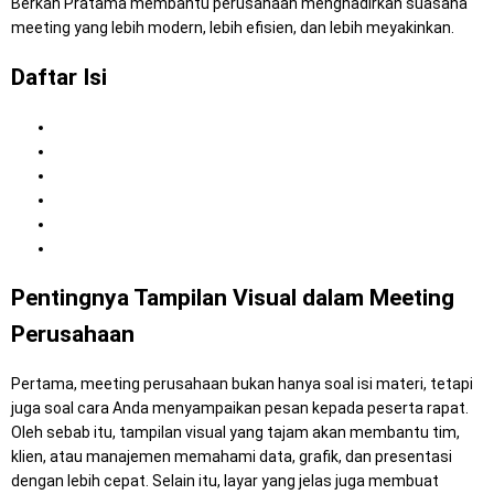
Berkah Pratama membantu perusahaan menghadirkan suasana
meeting yang lebih modern, lebih efisien, dan lebih meyakinkan.
Daftar Isi
1. Pentingnya Tampilan Visual dalam Meeting Perusahaan
2. Mengapa Sewa TV Menjadi Solusi Meeting yang Efektif?
3. Keunggulan Sewa TV di Mitra Berkah Pratama
4. Dukungan Perangkat Lain untuk Kebutuhan Meeting
5. Tips Memilih Vendor Sewa TV untuk Meeting
6. Kesimpulan
Pentingnya Tampilan Visual dalam Meeting
Perusahaan
Pertama, meeting perusahaan bukan hanya soal isi materi, tetapi
juga soal cara Anda menyampaikan pesan kepada peserta rapat.
Oleh sebab itu, tampilan visual yang tajam akan membantu tim,
klien, atau manajemen memahami data, grafik, dan presentasi
dengan lebih cepat. Selain itu, layar yang jelas juga membuat