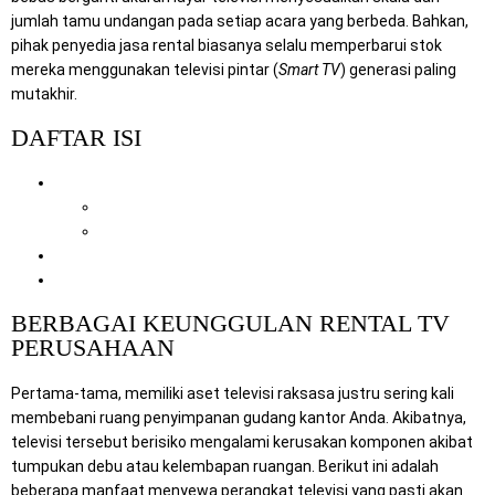
jumlah tamu undangan pada setiap acara yang berbeda. Bahkan,
pihak penyedia jasa rental biasanya selalu memperbarui stok
mereka menggunakan televisi pintar (
Smart TV
) generasi paling
mutakhir.
DAFTAR ISI
Berbagai Keunggulan Rental TV Perusahaan
1. Menghemat Anggaran Operasional Perusahaan
2. Memperoleh Dukungan Teknisi Secara Penuh
Keuntungan Visual untuk Branding Bisnis
Solusi Lengkap Perangkat IT dan Visual
BERBAGAI KEUNGGULAN RENTAL TV
PERUSAHAAN
Pertama-tama, memiliki aset televisi raksasa justru sering kali
membebani ruang penyimpanan gudang kantor Anda. Akibatnya,
televisi tersebut berisiko mengalami kerusakan komponen akibat
tumpukan debu atau kelembapan ruangan. Berikut ini adalah
beberapa manfaat menyewa perangkat televisi yang pasti akan