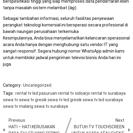
berspesifikasi tinggi yang siap memproses data pendaftaran klien
tanpa masalah sistem melambat (
lag
).
Sebagai tambahan informasi, seluruh fasilitas penyewaan
perangkat teknologi komersial ini beroperasi secara profesional di
bawah naungan perusahaan terkemuka
Mitra Berkah Pratama
.
Kesimpulannya, Anda bisa menyelamatkan kelancaran operasional
acara Anda hanya dengan menghubungi satu vendor IT yang
sangat responsif. Segera hubungi nomor WhatsApp admin kami
untuk memblokir jadwal pengiriman televisi bisnis Anda hari ini
juga.
Category :
Uncategorized
Tags :
rental tv led pasuruan
rental tv sidoarjo
rental tv surabaya
sewa tv
sewa tv gresik
sewa tv led gresik
sewa tv led surabaya
sewa tv malang
sewa tv surabaya
Previous
Next
HATI – HATI KERUSAKAN
BUTUH TV TOUCHSCREEN