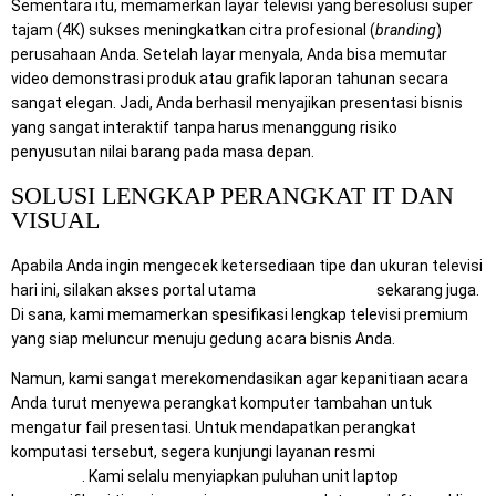
Sementara itu, memamerkan layar televisi yang beresolusi super
tajam (4K) sukses meningkatkan citra profesional (
branding
)
perusahaan Anda. Setelah layar menyala, Anda bisa memutar
video demonstrasi produk atau grafik laporan tahunan secara
sangat elegan. Jadi, Anda berhasil menyajikan presentasi bisnis
yang sangat interaktif tanpa harus menanggung risiko
penyusutan nilai barang pada masa depan.
SOLUSI LENGKAP PERANGKAT IT DAN
VISUAL
Apabila Anda ingin mengecek ketersediaan tipe dan ukuran televisi
hari ini, silakan akses portal utama
Rental Sewa TV
sekarang juga.
Di sana, kami memamerkan spesifikasi lengkap televisi premium
yang siap meluncur menuju gedung acara bisnis Anda.
Namun, kami sangat merekomendasikan agar kepanitiaan acara
Anda turut menyewa perangkat komputer tambahan untuk
mengatur fail presentasi. Untuk mendapatkan perangkat
komputasi tersebut, segera kunjungi layanan resmi
Mitra
Computer
. Kami selalu menyiapkan puluhan unit laptop