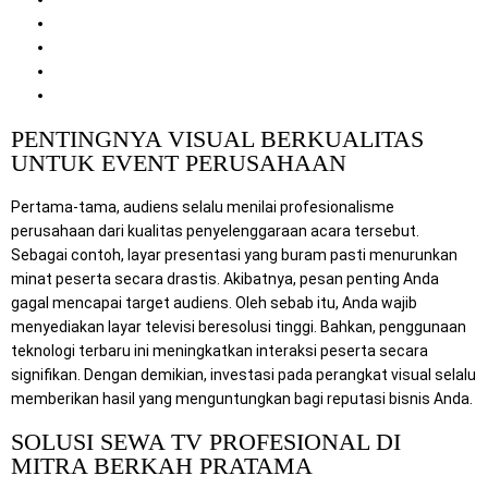
2. Solusi Sewa TV Profesional di Mitra Berkah Pratama
3. Lengkapi Kebutuhan IT dan Komputer Anda
4. Mengenal Profil Induk Perusahaan Kami
5. Kesimpulan
PENTINGNYA VISUAL BERKUALITAS
UNTUK EVENT PERUSAHAAN
Pertama-tama, audiens selalu menilai profesionalisme
perusahaan dari kualitas penyelenggaraan acara tersebut.
Sebagai contoh, layar presentasi yang buram pasti menurunkan
minat peserta secara drastis. Akibatnya, pesan penting Anda
gagal mencapai target audiens. Oleh sebab itu, Anda wajib
menyediakan layar televisi beresolusi tinggi. Bahkan, penggunaan
teknologi terbaru ini meningkatkan interaksi peserta secara
signifikan. Dengan demikian, investasi pada perangkat visual selalu
memberikan hasil yang menguntungkan bagi reputasi bisnis Anda.
SOLUSI SEWA TV PROFESIONAL DI
MITRA BERKAH PRATAMA