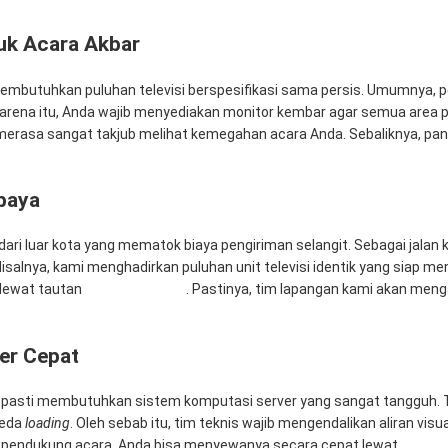
uk Acara Akbar
 membutuhkan puluhan televisi berspesifikasi sama persis. Umumnya, p
 Karena itu, Anda wajib menyediakan monitor kembar agar semua area p
rasa sangat takjub melihat kemegahan acara Anda. Sebaliknya, pani
abaya
dari luar kota yang mematok biaya pengiriman selangit. Sebagai jalan 
isalnya, kami menghadirkan puluhan unit televisi identik yang siap me
 lewat tautan
Rental Sewa TV
. Pastinya, tim lapangan kami akan meng
er Cepat
ng pasti membutuhkan sistem komputasi server yang sangat tangguh. T
jeda
loading
. Oleh sebab itu, tim teknis wajib mengendalikan aliran vi
r pendukung acara, Anda bisa menyewanya secara cepat lewat
Mitra 