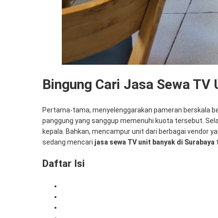
Bingung Cari Jasa Sewa TV U
Pertama-tama, menyelenggarakan pameran berskala besar
panggung yang sanggup memenuhi kuota tersebut. Selan
kepala. Bahkan, mencampur unit dari berbagai vendor 
sedang mencari
jasa sewa TV unit banyak di Surabaya
t
Daftar Isi
1. Pentingnya Keseragaman Layar untuk Acara Ak
2. Solusi Sewa TV Unit Banyak di Surabaya
3. Dukungan Perangkat Komputer Super Cepat
4. Kenapa Memilih Mitra Berkah Pratama?