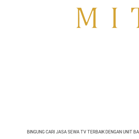
Sewa TV Surabaya
HOME
About
Blog
SIDOARJO
GRESIK
SEWA TV MOJOKER
BINGUNG CARI JASA SEWA TV TERBAIK DENGAN UNIT BA
emil
Agustus 9, 2025
1:53 am