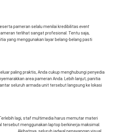
eserta pameran selalu menilai kredibilitas
event
ameran terlihat sangat profesional. Tentu saja,
tia yang menggunakan layar belang-belang pasti
keluar paling praktis, Anda cukup menghubungi penyedia
nyemarakkan area pameran Anda. Lebih lanjut, panitia
antar seluruh armada unit tersebut langsung ke lokasi
erlebih lagi, staf multimedia harus memutar materi
sual tersebut menggunakan laptop berkinerja maksimal.
Computer
. Akibatnya, seluruh jadwal penayangan visual