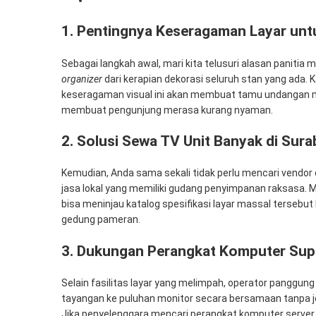
1. Pentingnya Keseragaman Layar unt
Sebagai langkah awal, mari kita telusuri alasan panitia
organizer
dari kerapian dekorasi seluruh stan yang ada.
keseragaman visual ini akan membuat tamu undangan me
membuat pengunjung merasa kurang nyaman.
2. Solusi Sewa TV Unit Banyak di Sur
Kemudian, Anda sama sekali tidak perlu mencari vendor 
jasa lokal yang memiliki gudang penyimpanan raksasa. M
bisa meninjau katalog spesifikasi layar massal tersebut
gedung pameran.
3. Dukungan Perangkat Komputer Sup
Selain fasilitas layar yang melimpah, operator panggu
tayangan ke puluhan monitor secara bersamaan tanpa 
Jika penyelenggara mencari perangkat komputer serve